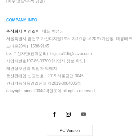
(휴무:설날/추석 당일)
COMPANY INFO
주식회사 빅앤조이
대표 박성권
서울특별시 금천구 가산디지털1로5, 지하1층 b120호(가산동, 대륭테크
노타운20차) 1588-9145
fax 수신차단(전화문의) bigsize119@naver.com
사업자번호107-86-03700
[사업자 정보 확인]
개인정보관리 책임자 박예지
통신판매업 신고번호 : 2019-서울금천-0045
건강기능식품영업신고 제2019-0084005호
copyright since2004©빅앤조이 all rights reserved.
PC Version