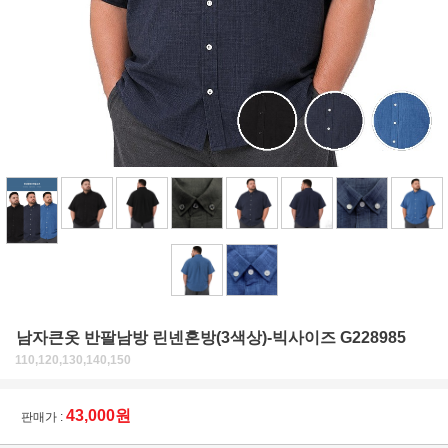
남자큰옷 반팔남방 린넨혼방(3색상)-빅사이즈 G228985
110,120,130,140,150
43,000원
판매가 :