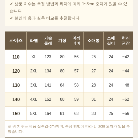
✔ 상품 치수는 측정 방법과 위치에 따라 1~3cm 오차가 있을 수 있
습니다
✔ 본인의 옷과 실측 비교를 추천합니다
가슴
어깨
소매
허리
사이즈
라벨
기장
소매통
둘레
너비
길이
권장
110
XL
123
80
56
25
24
~42
120
2XL
134
80
57
27
24
~44
130
3XL
141
84
58
28
24
~48
140
4XL
152
88
59
31
24
~52
150
5XL
164
91
63
33
25
~56
※ 위 치수는 제품 실측값(cm)이며, 측정 방법에 따라 1~3cm 오차가 있을 수
있습니다.