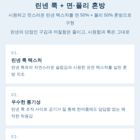
린넨 룩 + 면·폴리 혼방
시원하고 멋스러운 린넨 텍스처를 면 50% + 폴리 50% 혼방으로
구현
린넨의 단점인 구김과 까칠함은 줄이고, 시원함과 룩은 그대로
01.
린넨 룩 텍스처
린넨 특유의 자연스러운 슬럽감과 시원한 표면 텍스처를 살린 혼
방 직조
02.
우수한 통기성
린넨 룩 조직 사이로 공기가 잘 통해 한여름에도 답답함 없는 쾌
적한 착용감
03.