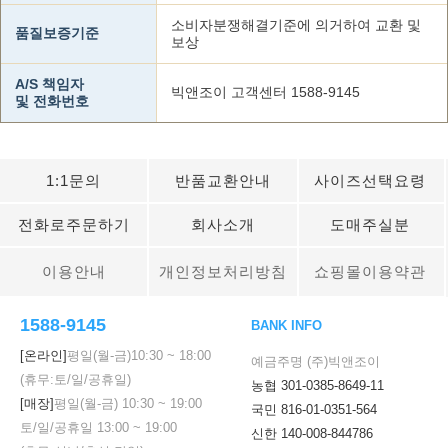
소비자분쟁해결기준에 의거하여 교환 및
품질보증기준
보상
A/S 책임자
빅앤조이 고객센터 1588-9145
및 전화번호
1:1문의
반품교환안내
사이즈선택요령
전화로주문하기
회사소개
도매주실분
이용안내
개인정보처리방침
쇼핑몰이용약관
1588-9145
BANK INFO
[온라인]
평일(월-금)
10:30
~
18:00
예금주명 (주)빅앤조이
(휴무:토/일/공휴일)
농협 301-0385-8649-11
[매장]
평일(월-금)
10:30
~
19:00
국민 816-01-0351-564
토/일/공휴일
13:00
~
19:00
신한 140-008-844786