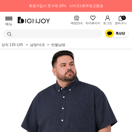
회원가입시 첫구매 20%
사이즈1회무료교환권
0
매장안내
마이페이지
로그인
장바구니
메뉴
상의 135-145
남방/셔츠
반팔남방