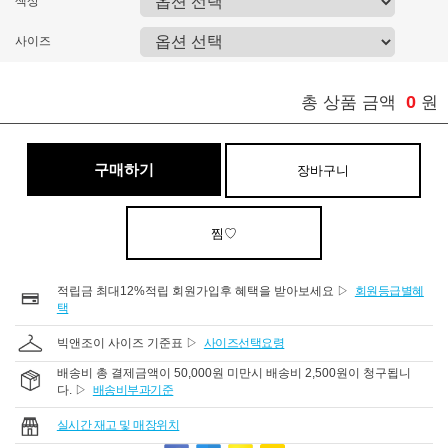
색상
사이즈
0
총 상품 금액
원
구매하기
장바구니
찜♡
적립금 최대12%적립 회원가입후 혜택을 받아보세요 ▷
회원등급별혜
택
빅앤조이 사이즈 기준표 ▷
사이즈선택요령
배송비 총 결제금액이 50,000원 미만시 배송비 2,500원이 청구됩니
다. ▷
배송비부과기준
실시간 재고 및 매장위치