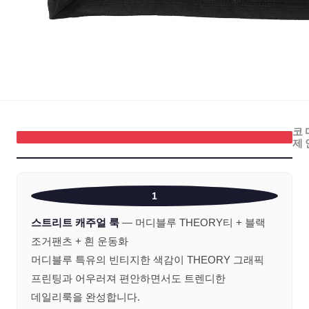
코
제
1
스트리트 캐주얼 룩
— 머디블루 THEORY티 + 블랙
조거팬츠 + 흰 운동화
머디블루 특유의 빈티지한 색감이 THEORY 그래픽
프린팅과 어우러져 편안하면서도 트렌디한
데일리룩을 완성합니다.