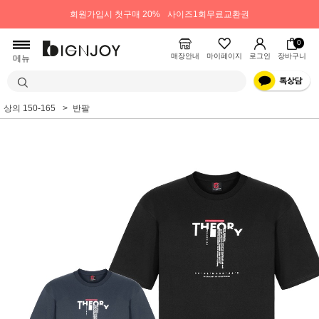
회원가입시 첫구매 20%
사이즈1회무료교환권
0
매장안내
마이페이지
로그인
장바구니
메뉴
상의 150-165
반팔