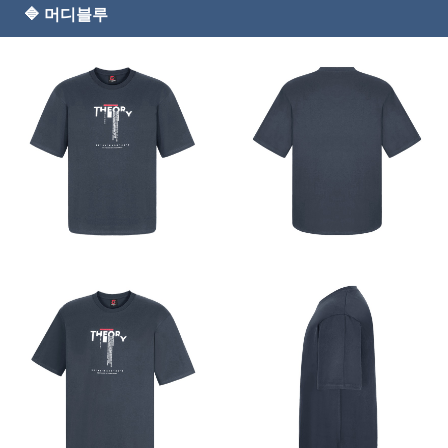
🔷 머디블루