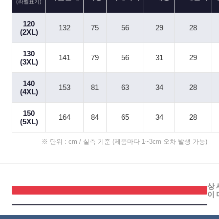
(라벨표기)
120
132
75
56
29
28
(2XL)
130
141
79
56
31
29
(3XL)
140
153
81
63
34
28
(4XL)
150
164
84
65
34
28
(5XL)
※ 단위 : cm / 실측 기준 (제품마다 1~3cm 오차 발생 가능)
이코 라이프 하
상
이