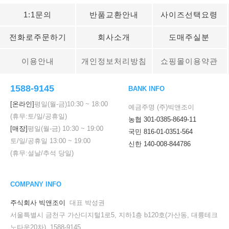
1:1문의
반품교환안내
사이즈선택요령
전화로주문하기
회사소개
도매주실분
이용안내
개인정보처리방침
쇼핑몰이용약관
1588-9145
BANK INFO
[온라인]
평일(월-금)
10:30
~
18:00
예금주명 (주)빅앤조이
(휴무:토/일/공휴일)
농협 301-0385-8649-11
[매장]
평일(월-금)
10:30
~
19:00
국민 816-01-0351-564
토/일/공휴일
13:00
~
19:00
신한 140-008-844786
(휴무:설날/추석 당일)
COMPANY INFO
주식회사 빅앤조이
대표 박성권
서울특별시 금천구 가산디지털1로5, 지하1층 b120호(가산동, 대륭테크
노타운20차) 1588-9145