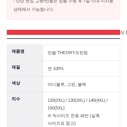
- 단순 변심 교환/반품은 상품 수령 후 7일 이내 미사용
상태에서 가능합니다.
상
제품명
반팔 THEORY프린팅
재질
면 100%
색상
머디블루, 그린, 블랙
치수
120(2XL) / 130(3XL) / 140(4XL) /
150(5XL)
※ 빅사이즈 전용 패턴 (실측
사이즈표 참고)