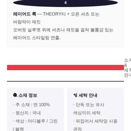
4
레이어드 룩
— THEORY티 + 오픈 셔츠 또는
바람막이 재킷
오버핏 실루엣 위에 셔츠나 재킷을 걸쳐 볼륨감 있는
레이어드 스타일링 연출.
소
&
세
안
🧶 소재 정보
🫧 세탁 안내
· 주 소재 : 면 100%
· 단독 또는 유사
· 원산지 : 국내
색상끼리 세탁
· 색상 : 머디블루 / 그린
· 뒤집어서 세탁망 사용
/ 블랙
권장