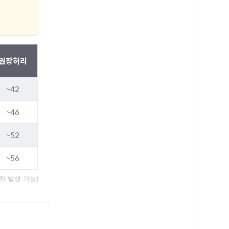
권장허리
~42
~46
~52
~56
오차 발생 가능)