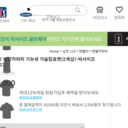
매장안내
찜목록
공지:
5월 매장오픈안내
>
>
>
Home
상의 115
반팔티
반팔카라티
 반팔카라티 기능성 가슴립포켓(2색상)-빅사이즈
37
,140,150
,000
최대12%적립 회원가입후 혜택을 받아보세요
회원등급별혜택
총 결제금액이 50,000원 미만시 배송비 2,500원이 청구됩니다.
배송비부과기준