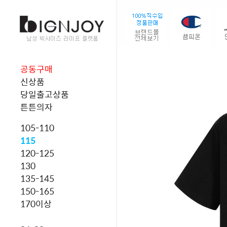
공동구매
신상품
당일출고상품
튼튼의자
105-110
115
120-125
130
135-145
150-165
170이상