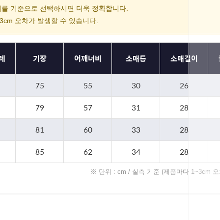
를 기준으로 선택하시면 더욱 정확합니다.
~3cm 오차가 발생할 수 있습니다.
레
기장
어깨너비
소매통
소매길이
75
55
30
26
79
57
31
28
81
60
33
28
85
62
34
28
※ 단위 : cm / 실측 기준 (제품마다 1~3cm 