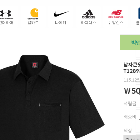
남자큰옷
T1289
115,125
￦50
적립금
배송비
색상