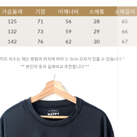
가슴둘레
기장
어깨너비
소매통
소매길이
125
71
56
28
65
132
73
59
29
66
142
76
62
30
67
이즈 치수는 재는 방법과 위치에 따라 1~3cm 오차가 있을 수 있습니다 *
** 본인의 옷과 실측비교 추천합니다 **
페이코 ID