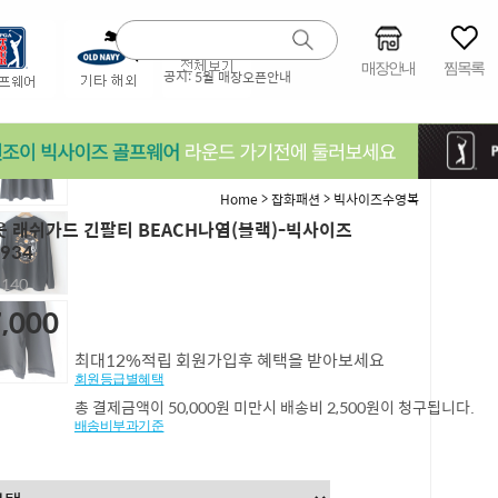
매장안내
찜목록
공지:
5월 매장오픈안내
>
>
Home
잡화패션
빅사이즈수영복
 래쉬가드 긴팔티 BEACH나염(블랙)-빅사이즈
934
,140
,000
최대12%적립 회원가입후 혜택을 받아보세요
회원등급별혜택
총 결제금액이 50,000원 미만시 배송비 2,500원이 청구됩니다.
배송비부과기준