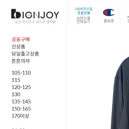
공동구매
신상품
당일출고상품
튼튼의자
105-110
115
120-125
130
135-145
150-165
170이상