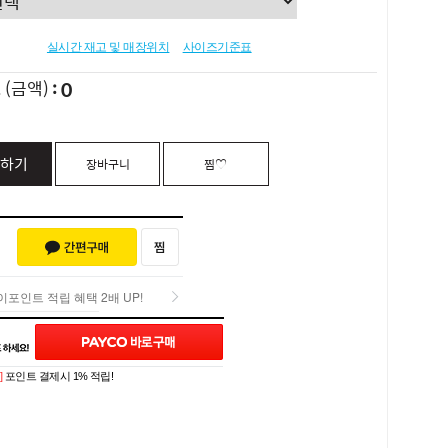
실시간 재고 및 매장위치
사이즈기준표
0
L
(금액)
하기
장바구니
찜♡
포인트 적립 혜택 2배 UP!
포인트 적립 혜택 2배 UP!
Q&A (0)
]
포인트 결제시 1% 적립!