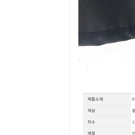
제품소재
8
색상
치수
1
계절