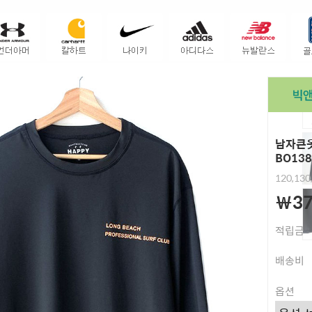
남자큰옷
BO138
120,130
￦37
적립금
배송비
옵션