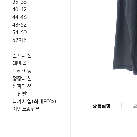
36-38
40-42
44-46
48-52
54-60
62이상
골프패션
테마몰
트레이닝
정장패션
잡화패션
큰신발
특가세일(최대80%)
상품설명
이벤트&쿠폰