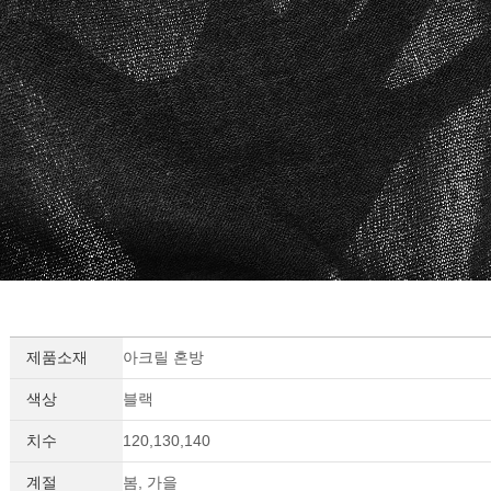
제품소재
아크릴 혼방
색상
블랙
치수
120,130,140
계절
봄, 가을