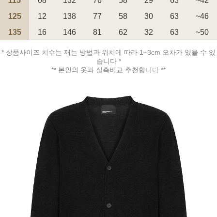
115
08
132
76
58
29
63
~42
125
12
138
77
58
30
63
~46
135
16
146
81
62
32
63
~50
* 상품사이즈 치수는 재는 방법과 위치에 따라 1~3cm 오차가 있을 수 있
페이코 ID로 페
PAYCO 바로구매
습니다 *
** 본인의 옷과 실측비교 추천합니다 **