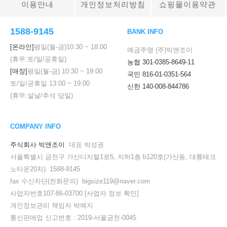
이용안내
개인정보처리방침
쇼핑몰이용약관
1588-9145
BANK INFO
[온라인]
평일(월-금)
10:30
~
18:00
예금주명 (주)빅앤조이
(휴무:토/일/공휴일)
농협 301-0385-8649-11
[매장]
평일(월-금)
10:30
~
19:00
국민 816-01-0351-564
토/일/공휴일
13:00
~
19:00
신한 140-008-844786
(휴무:설날/추석 당일)
COMPANY INFO
주식회사 빅앤조이
대표 박성권
서울특별시 금천구 가산디지털1로5, 지하1층 b120호(가산동, 대륭테크
노타운20차) 1588-9145
fax 수신차단(전화문의) bigsize119@naver.com
사업자번호107-86-03700
[사업자 정보 확인]
개인정보관리 책임자 박예지
통신판매업 신고번호 : 2019-서울금천-0045