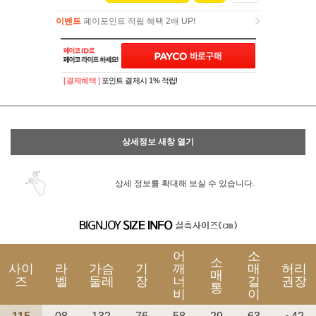
이벤트
페이포인트 적립 혜택 2배 UP!
이벤트
페이포인트 적립 혜택 2배 UP!
[ 결제혜택 ]
포인트 결제시 1% 적립!
상세정보 새창 열기
상세 정보를 확대해 보실 수 있습니다.
어
소
소
사이
라
가슴
기
깨
매
허리
매
즈
벨
둘레
장
너
길
권장
통
비
이