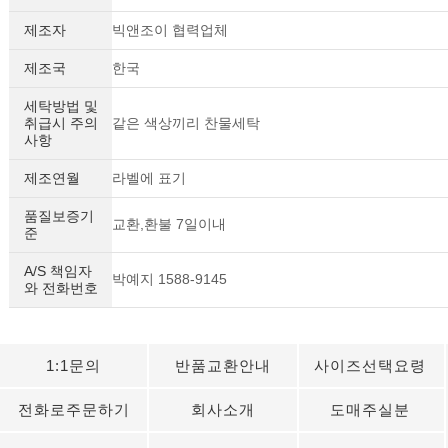
제조자
빅앤조이 협력업체
제조국
한국
세탁방법 및
취급시 주의
같은 색상끼리 찬물세탁
사항
제조연월
라벨에 표기
품질보증기
교환,환불 7일이내
준
A/S 책임자
박예지 1588-9145
와 전화번호
1:1문의
반품교환안내
사이즈선택요령
전화로주문하기
회사소개
도매주실분