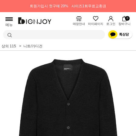
회원가입시 첫구매 20%
사이즈1회무료교환권
0
매장안내
마이페이지
로그인
장바구니
메뉴
상의 115
니트/가디건