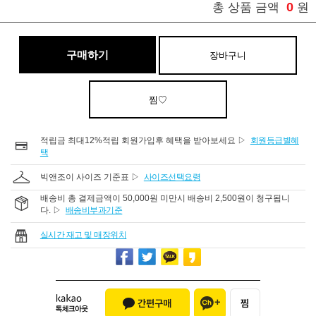
0
총 상품 금액
원
구매하기
장바구니
찜♡
적립금 최대12%적립 회원가입후 혜택을 받아보세요 ▷
회원등급별혜
택
빅앤조이 사이즈 기준표 ▷
사이즈선택요령
배송비 총 결제금액이 50,000원 미만시 배송비 2,500원이 청구됩니
다. ▷
배송비부과기준
실시간 재고 및 매장위치