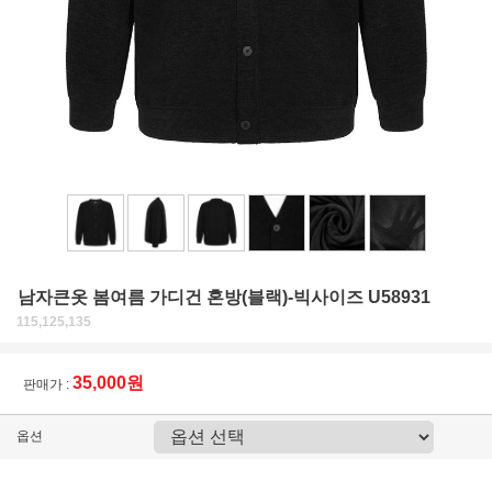
남자큰옷 봄여름 가디건 혼방(블랙)-빅사이즈 U58931
115,125,135
35,000원
판매가 :
옵션