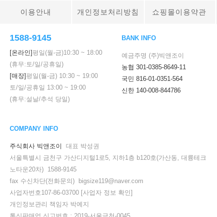
이용안내
개인정보처리방침
쇼핑몰이용약관
1588-9145
BANK INFO
[온라인]
평일(월-금)
10:30
~
18:00
예금주명 (주)빅앤조이
(휴무:토/일/공휴일)
농협 301-0385-8649-11
[매장]
평일(월-금)
10:30
~
19:00
국민 816-01-0351-564
토/일/공휴일
13:00
~
19:00
신한 140-008-844786
(휴무:설날/추석 당일)
COMPANY INFO
주식회사 빅앤조이
대표 박성권
서울특별시 금천구 가산디지털1로5, 지하1층 b120호(가산동, 대륭테크
노타운20차) 1588-9145
fax 수신차단(전화문의) bigsize119@naver.com
사업자번호107-86-03700
[사업자 정보 확인]
개인정보관리 책임자 박예지
통신판매업 신고번호 : 2019-서울금천-0045