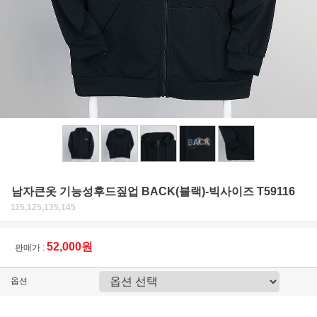
남자큰옷 기능성후드짚업 BACK(블랙)-빅사이즈 T59116
115,125,135,145
52,000원
판매가 :
옵션