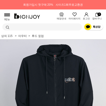
회원가입시 첫구매 20%
사이즈1회무료교환권
0
매장안내
마이페이지
로그인
장바구니
메뉴
상의 115
아우터
후드 짚업