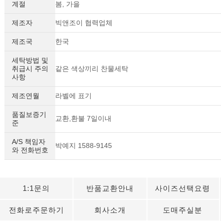
계절
봄, 가을
제조자
빅앤조이 협력업체
제조국
한국
세탁방법 및
취급시 주의
같은 색상끼리 찬물세탁
사항
제조연월
라벨에 표기
품질보증기
교환,환불 7일이내
준
A/S 책임자
박예지 1588-9145
와 전화번호
1:1문의
반품교환안내
사이즈선택요령
전화로주문하기
회사소개
도매주실분