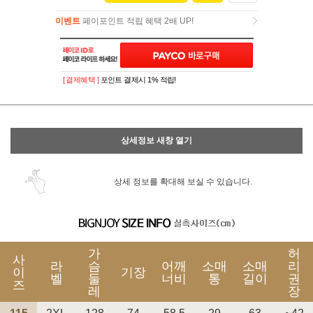
이벤트
페이포인트 적립 혜택 2배 UP!
이벤트
페이포인트 적립 혜택 2배 UP!
[ 결제혜택 ]
포인트 결제시 1% 적립!
상세정보 새창 열기
상세 정보를 확대해 보실 수 있습니다.
가
허
사
라
슴
어깨
소매
소매
리
이
기장
벨
둘
너비
통
길이
권
즈
레
장