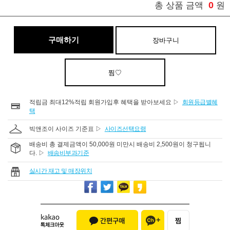
0
총 상품 금액
원
구매하기
장바구니
찜♡
적립금 최대12%적립 회원가입후 혜택을 받아보세요 ▷
회원등급별혜
택
빅앤조이 사이즈 기준표 ▷
사이즈선택요령
배송비 총 결제금액이 50,000원 미만시 배송비 2,500원이 청구됩니
다. ▷
배송비부과기준
실시간 재고 및 매장위치