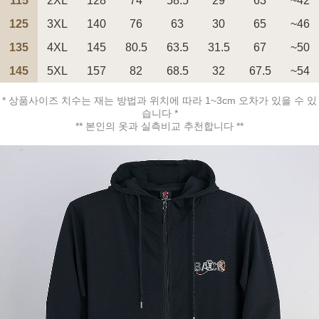
115
2XL
128
74
58.5
29
63
~42
125
3XL
140
76
63
30
65
~46
135
4XL
145
80.5
63.5
31.5
67
~50
145
5XL
157
82
68.5
32
67.5
~54
페이코 ID로 페
PAYCO 바로구매
* 상품사이즈 치수는 재는 방법과 위치에 따라 1~3cm 오차가 있을 수 있
습니다 *
** 본인의 옷과 실측비교 추천합니다 **