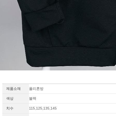
제품소재
폴리혼방
색상
블랙
치수
115,125,135,145