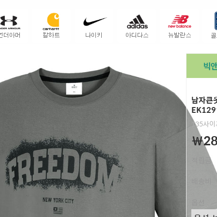
남자큰옷
EK129
135사
￦28
적립금
배송비
옵션