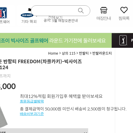
매장안내
찜목록
공지:
5월 매장오픈안내
>
>
>
Home
상의 115
반팔티
반팔라운드티
 반팔티 FREEDOM(차콜카키)-빅사이즈
124
이즈까지
,000
최대12%적립 회원가입후 혜택을 받아보세요
회원등급별혜택
총 결제금액이 50,000원 미만시 배송비 2,500원이 청구됩니다.
배송비부과기준