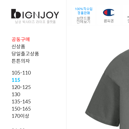
공동구매
신상품
당일출고상품
튼튼의자
105-110
115
120-125
130
135-145
150-165
170이상