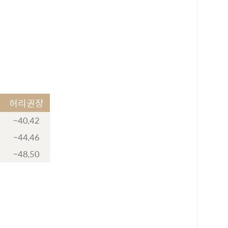
허리권장
~40,42
~44,46
~48,50
로 페이
PAYCO 바로구매