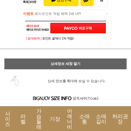
이벤트
페이포인트 적립 혜택 2배 UP!
이벤트
페이포인트 적립 혜택 2배 UP!
[ 결제혜택 ]
포인트 결제시 1% 적립!
상세정보 새창 열기
상세 정보를 확대해 보실 수 있습니다.
가
어
사
라
슴
깨
소매
소매
허리권
이
기장
벨
둘
너
통
길이
장
즈
레
비