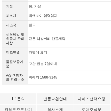
계절
봄, 가을
제조자
빅앤조이 협력업체
제조국
한국
세탁방법 및
취급시 주의
같은 색상끼리 찬물세탁
사항
제조연월
라벨에 표기
품질보증기
교환,환불 7일이내
준
A/S 책임자
박예지 1588-9145
와 전화번호
1:1문의
반품교환안내
사이즈선택요령
전화로주문하기
회사소개
도매주실분