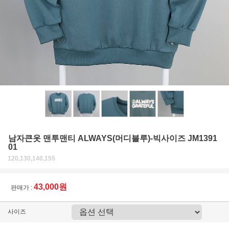
남자큰옷 맨투맨티 ALWAYS(머디블루)-빅사이즈 JM1391
01
120,130,140,155
43,000원
판매가 :
사이즈