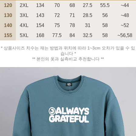
120
2XL
134
70
68
27.5
55.5
~44
130
3XL
143
72
71
28.5
56
~48
140
4XL
154
75
78
31
58
~52
155
5XL
168
77.5
84
32.5
58
~56,58
페이코 ID로 페
PAYCO 바로구매
* 상품사이즈 치수는 재는 방법과 위치에 따라 1~3cm 오차가 있을 수 있
습니다 *
** 본인의 옷과 실측비교 추천합니다 **