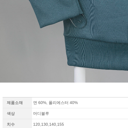
제품소재
면 60%, 폴리에스터 40%
색상
머디블루
치수
120,130,140,155