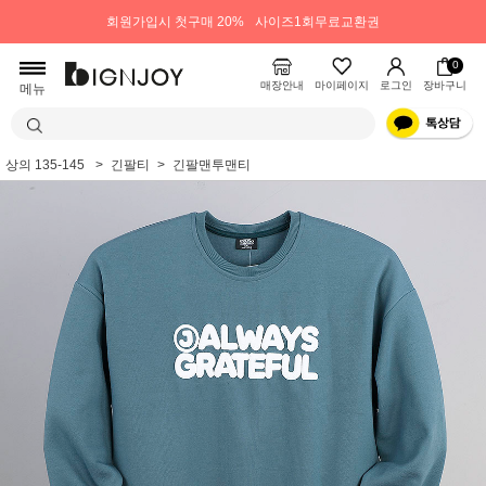
회원가입시 첫구매 20%
사이즈1회무료교환권
0
매장안내
마이페이지
로그인
장바구니
메뉴
상의 135-145
긴팔티
긴팔맨투맨티