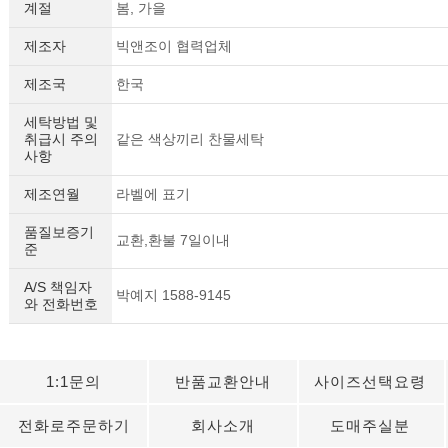
계절
봄, 가을
제조자
빅앤조이 협력업체
제조국
한국
세탁방법 및
취급시 주의
같은 색상끼리 찬물세탁
사항
제조연월
라벨에 표기
품질보증기
교환,환불 7일이내
준
A/S 책임자
박예지 1588-9145
와 전화번호
1:1문의
반품교환안내
사이즈선택요령
전화로주문하기
회사소개
도매주실분