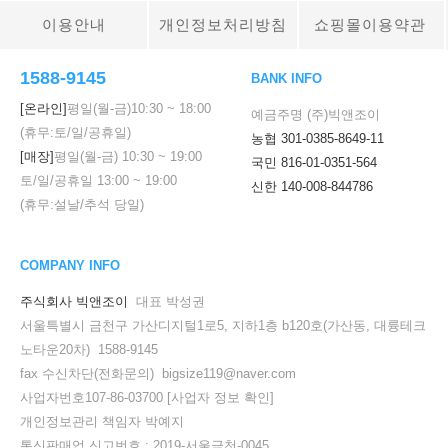
이용안내
개인정보처리방침
쇼핑몰이용약관
1588-9145
BANK INFO
[온라인]
평일(월-금)
10:30
~
18:00
예금주명 (주)빅앤조이
(휴무:토/일/공휴일)
농협 301-0385-8649-11
[매장]
평일(월-금)
10:30
~
19:00
국민 816-01-0351-564
토/일/공휴일
13:00
~
19:00
신한 140-008-844786
(휴무:설날/추석 당일)
COMPANY INFO
주식회사 빅앤조이
대표 박성권
서울특별시 금천구 가산디지털1로5, 지하1층 b120호(가산동, 대륭테크
노타운20차) 1588-9145
fax 수신차단(전화문의) bigsize119@naver.com
사업자번호107-86-03700
[사업자 정보 확인]
개인정보관리 책임자 박예지
통신판매업 신고번호 : 2019-서울금천-0045