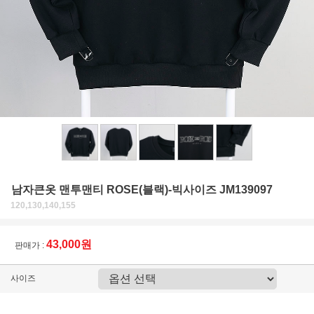
남자큰옷 맨투맨티 ROSE(블랙)-빅사이즈 JM139097
120,130,140,155
43,000원
판매가 :
사이즈