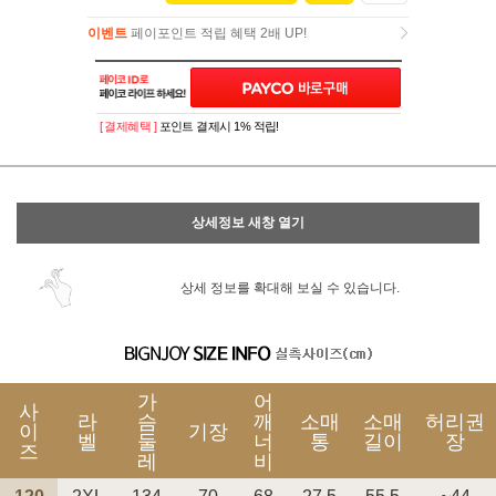
이벤트
페이포인트 적립 혜택 2배 UP!
이벤트
페이포인트 적립 혜택 2배 UP!
[ 결제혜택 ]
포인트 결제시 1% 적립!
상세정보 새창 열기
상세 정보를 확대해 보실 수 있습니다.
가
어
사
라
슴
깨
소매
소매
허리권
이
기장
벨
둘
너
통
길이
장
즈
레
비