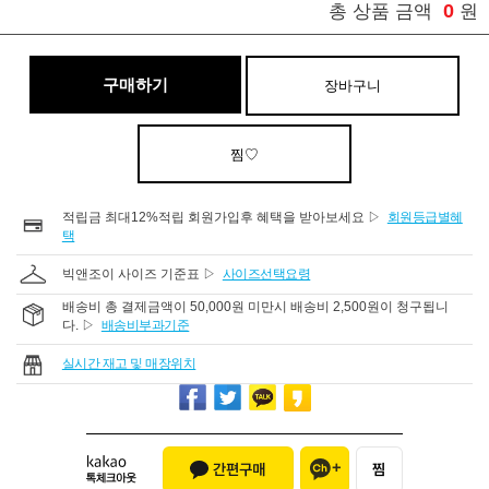
0
총 상품 금액
원
구매하기
장바구니
찜♡
적립금 최대12%적립 회원가입후 혜택을 받아보세요 ▷
회원등급별혜
택
빅앤조이 사이즈 기준표 ▷
사이즈선택요령
배송비 총 결제금액이 50,000원 미만시 배송비 2,500원이 청구됩니
다. ▷
배송비부과기준
실시간 재고 및 매장위치