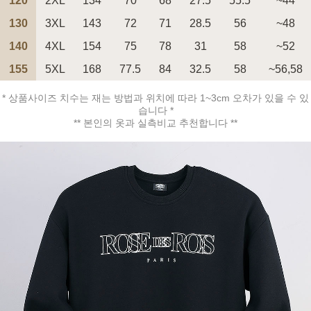
120
2XL
134
70
68
27.5
55.5
~44
130
3XL
143
72
71
28.5
56
~48
140
4XL
154
75
78
31
58
~52
155
5XL
168
77.5
84
32.5
58
~56,58
페이코 ID로 페
PAYCO 바로구매
* 상품사이즈 치수는 재는 방법과 위치에 따라 1~3cm 오차가 있을 수 있
습니다 *
** 본인의 옷과 실측비교 추천합니다 **