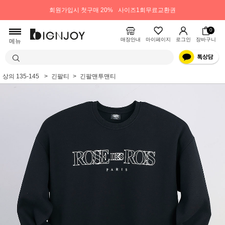
회원가입시 첫구매 20%
사이즈1회무료교환권
0
매장안내
마이페이지
로그인
장바구니
메뉴
상의 135-145
긴팔티
긴팔맨투맨티