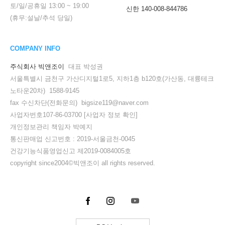
토/일/공휴일
13:00
~
19:00
신한 140-008-844786
(휴무:설날/추석 당일)
COMPANY INFO
주식회사 빅앤조이
대표 박성권
서울특별시 금천구 가산디지털1로5, 지하1층 b120호(가산동, 대륭테크
노타운20차) 1588-9145
fax 수신차단(전화문의) bigsize119@naver.com
사업자번호107-86-03700
[사업자 정보 확인]
개인정보관리 책임자 박예지
통신판매업 신고번호 : 2019-서울금천-0045
건강기능식품영업신고 제2019-0084005호
copyright since2004©빅앤조이 all rights reserved.