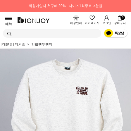
회원가입시 첫구매 20%
사이즈1회무료교환권
0
매장안내
마이페이지
로그인
장바구니
메뉴
[대분류] 티셔츠
긴팔맨투맨티