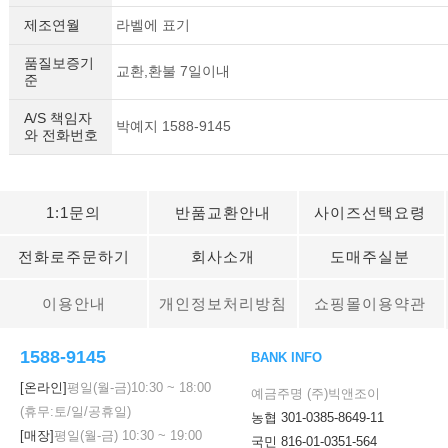
제조연월
라벨에 표기
품질보증기
교환,환불 7일이내
준
A/S 책임자
박예지 1588-9145
와 전화번호
1:1문의
반품교환안내
사이즈선택요령
전화로주문하기
회사소개
도매주실분
이용안내
개인정보처리방침
쇼핑몰이용약관
1588-9145
BANK INFO
[온라인]
평일(월-금)
10:30
~
18:00
예금주명 (주)빅앤조이
(휴무:토/일/공휴일)
농협 301-0385-8649-11
[매장]
평일(월-금)
10:30
~
19:00
국민 816-01-0351-564