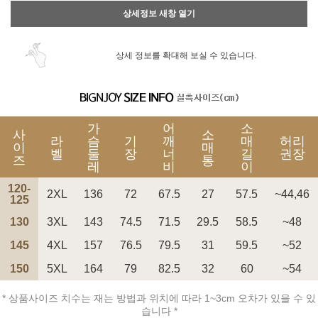
상세정보 새창 열기
상세 정보를 확대해 보실 수 있습니다.
가
어
소
사
소
라
슴
기
깨
매
허리
이
매
벨
둘
장
너
길
권장
즈
통
레
비
이
120-
2XL
136
72
67.5
27
57.5
~44,46
125
130
3XL
143
74.5
71.5
29.5
58.5
~48
145
4XL
157
76.5
79.5
31
59.5
~52
150
5XL
164
79
82.5
32
60
~54
* 상품사이즈 치수는 재는 방법과 위치에 따라 1~3cm 오차가 있을 수 있
습니다 *