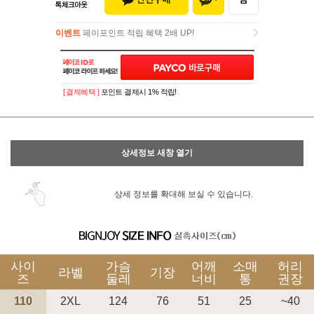
이벤트
페이포인트 적립 혜택 2배 UP!
이벤트
페이포인트 적립 혜택 2배 UP!
[ 결제혜택 ]
포인트 결제시 1% 적립!
상세정보 새창 열기
상세 정보를 확대해 보실 수 있습니다.
사이
가슴
어깨
소매
허리
라벨
기장
즈
둘레
너비
통
권장
110
2XL
124
76
51
25
~40