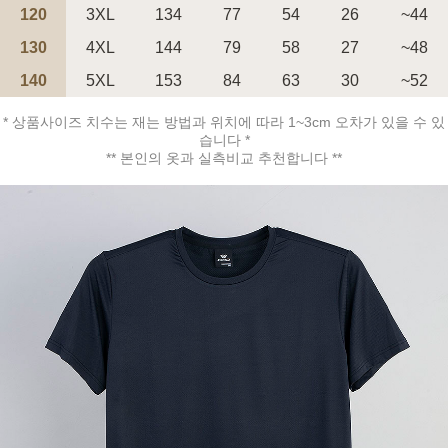
120
3XL
134
77
54
26
~44
130
4XL
144
79
58
27
~48
140
5XL
153
84
63
30
~52
* 상품사이즈 치수는 재는 방법과 위치에 따라 1~3cm 오차가 있을 수 있
페이코 ID로 페
습니다 *
PAYCO 바로구매
** 본인의 옷과 실측비교 추천합니다 **