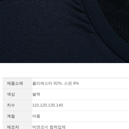
제품소재
폴리에스터 92%, 스판 8%
색상
블랙
치수
110,120,130,140
계절
여름
제조자
빅앤조이 협력업체