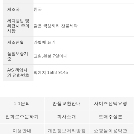
제조국
한국
세탁방법 및
취급시 주의
같은 색상끼리 찬물세탁
사항
제조연월
라벨에 표기
품질보증기
교환,환불 7일이내
준
A/S 책임자
박예지 1588-9145
와 전화번호
세요!
1:1문의
반품교환안내
사이즈선택요령
전화로주문하기
회사소개
도매주실분
이용안내
개인정보처리방침
쇼핑몰이용약관