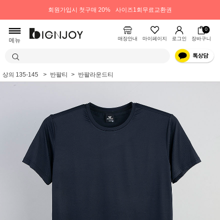
회원가입시 첫구매 20%
사이즈1회무료교환권
0
매장안내
마이페이지
로그인
장바구니
메뉴
상의 135-145
반팔티
반팔라운드티