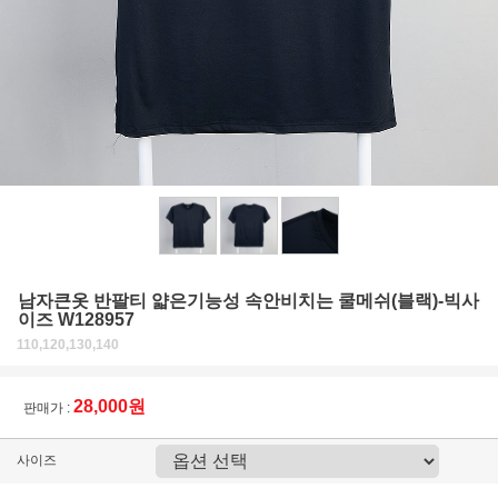
남자큰옷 반팔티 얇은기능성 속안비치는 쿨메쉬(블랙)-빅사
이즈 W128957
110,120,130,140
28,000원
판매가 :
사이즈