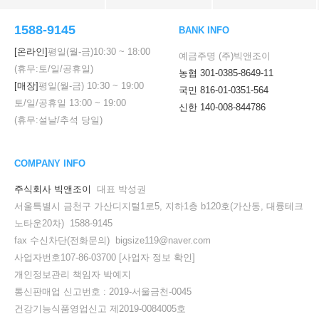
1588-9145
BANK INFO
[온라인]
평일(월-금)
10:30
~
18:00
예금주명 (주)빅앤조이
(휴무:토/일/공휴일)
농협 301-0385-8649-11
[매장]
평일(월-금)
10:30
~
19:00
국민 816-01-0351-564
토/일/공휴일
13:00
~
19:00
신한 140-008-844786
(휴무:설날/추석 당일)
COMPANY INFO
주식회사 빅앤조이
대표 박성권
서울특별시 금천구 가산디지털1로5, 지하1층 b120호(가산동, 대륭테크
노타운20차) 1588-9145
fax 수신차단(전화문의) bigsize119@naver.com
사업자번호107-86-03700
[사업자 정보 확인]
개인정보관리 책임자 박예지
통신판매업 신고번호 : 2019-서울금천-0045
건강기능식품영업신고 제2019-0084005호