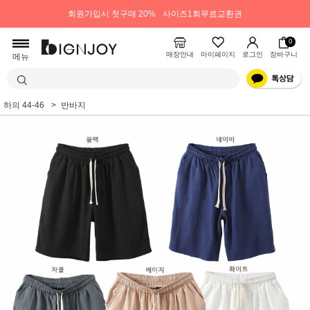
회원가입시 첫구매 20%
사이즈1회무료교환권
0
매장안내
마이페이지
로그인
장바구니
메뉴
하의 44-46
반바지