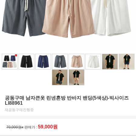
공동구매 남자큰옷 린넨혼방 반바지 밴딩(5색상)-빅사이즈
LI88961
재공동구매진행중
59,000원
70,000원x
판매가 :