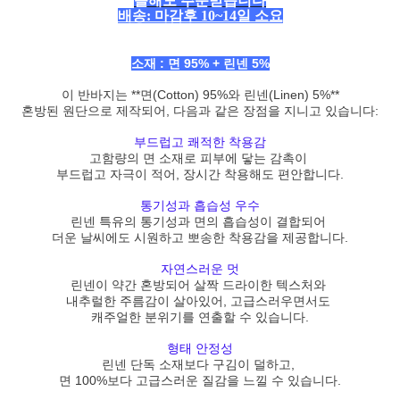
올해도 주문받습니다
배송: 마감후 10~14일 소요
소재 : 면 95% + 린넨 5%
이 반바지는 **면(Cotton) 95%와 린넨(Linen) 5%**
혼방된 원단으로 제작되어, 다음과 같은 장점을 지니고 있습니다:
부드럽고 쾌적한 착용감
고함량의 면 소재로 피부에 닿는 감촉이
부드럽고 자극이 적어, 장시간 착용해도 편안합니다.
페이코 ID로 페
통기성과 흡습성 우수
PAYCO 바로구매
린넨 특유의 통기성과 면의 흡습성이 결합되어
더운 날씨에도 시원하고 뽀송한 착용감을 제공합니다.
자연스러운 멋
린넨이 약간 혼방되어 살짝 드라이한 텍스처와
내추럴한 주름감이 살아있어, 고급스러우면서도
캐주얼한 분위기를 연출할 수 있습니다.
형태 안정성
린넨 단독 소재보다 구김이 덜하고,
면 100%보다 고급스러운 질감을 느낄 수 있습니다.