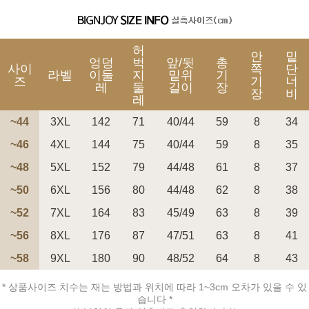
허
안
밑
엉덩
벅
앞/뒷
총
사이
쪽
단
라벨
이둘
지
밑위
기
즈
기
너
레
둘
길이
장
장
비
레
~44
3XL
142
71
40/44
59
8
34
~46
4XL
144
75
40/44
59
8
35
~48
5XL
152
79
44/48
61
8
37
~50
6XL
156
80
44/48
62
8
38
~52
7XL
164
83
45/49
63
8
39
~56
8XL
176
87
47/51
63
8
41
~58
9XL
180
90
48/52
64
8
43
* 상품사이즈 치수는 재는 방법과 위치에 따라 1~3cm 오차가 있을 수 있
습니다 *