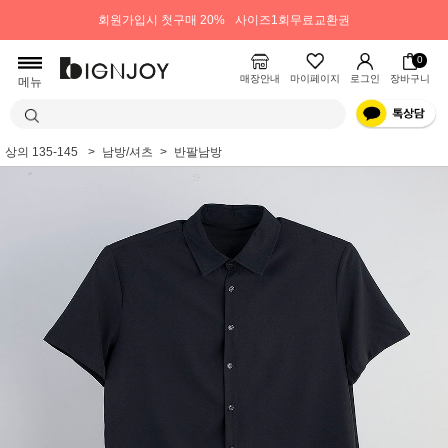
회원가입시 첫구매 20%
사이즈1회무료교환권
0
매장안내
마이페이지
로그인
장바구니
메뉴
상의 135-145
남방/셔츠
반팔남방