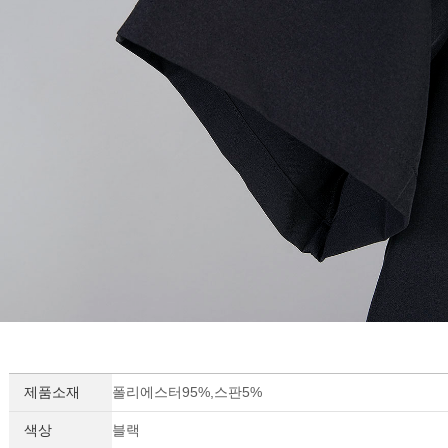
제품소재
폴리에스터95%,스판5%
색상
블랙