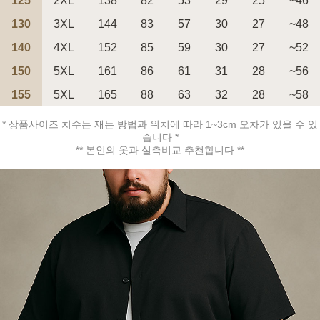
125
2XL
138
82
53
29
25
~46
130
3XL
144
83
57
30
27
~48
140
4XL
152
85
59
30
27
~52
150
5XL
161
86
61
31
28
~56
페이코 ID로 페
PAYCO 바로구매
155
5XL
165
88
63
32
28
~58
* 상품사이즈 치수는 재는 방법과 위치에 따라 1~3cm 오차가 있을 수 있
습니다 *
** 본인의 옷과 실측비교 추천합니다 **