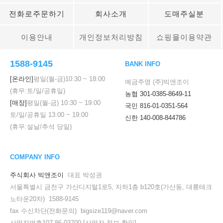
전화로주문하기
회사소개
도매주실분
이용안내
개인정보처리방침
쇼핑몰이용약관
1588-9145
BANK INFO
[온라인]
평일(월-금)
10:30
~
18:00
예금주명 (주)빅앤조이
(휴무:토/일/공휴일)
농협 301-0385-8649-11
[매장]
평일(월-금)
10:30
~
19:00
국민 816-01-0351-564
토/일/공휴일
13:00
~
19:00
신한 140-008-844786
(휴무:설날/추석 당일)
COMPANY INFO
주식회사 빅앤조이
대표 박성권
서울특별시 금천구 가산디지털1로5, 지하1층 b120호(가산동, 대륭테크
노타운20차) 1588-9145
fax 수신차단(전화문의) bigsize119@naver.com
사업자번호107-86-03700
[사업자 정보 확인]