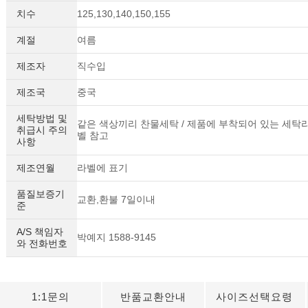
치수
125,130,140,150,155
계절
여름
제조자
직수입
제조국
중국
세탁방법 및
같은 색상끼리 찬물세탁 / 제품에 부착되어 있는 세탁
취급시 주의
벨 참고
사항
제조연월
라벨에 표기
품질보증기
교환,환불 7일이내
준
A/S 책임자
박예지 1588-9145
와 전화번호
1:1문의
반품교환안내
사이즈선택요령