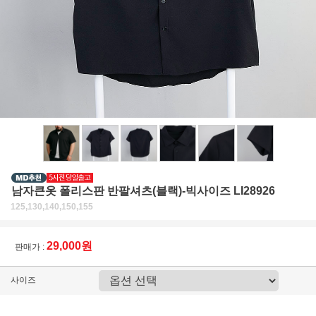
남자큰옷 폴리스판 반팔셔츠(블랙)-빅사이즈 LI28926
125,130,140,150,155
29,000원
판매가 :
사이즈