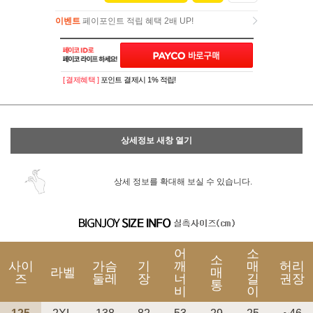
이벤트
페이포인트 적립 혜택 2배 UP!
이벤트
페이포인트 적립 혜택 2배 UP!
[ 결제혜택 ]
포인트 결제시 1% 적립!
상세정보 새창 열기
상세 정보를 확대해 보실 수 있습니다.
어
소
소
사이
가슴
기
깨
매
허리
라벨
매
즈
둘레
장
너
길
권장
통
비
이