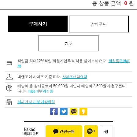
0
총 상품 금액
원
구매하기
장바구니
찜♡
적립금 최대12%적립 회원가입후 혜택을 받아보세요 ▷
회원등급별혜
택
빅앤조이 사이즈 기준표 ▷
사이즈선택요령
배송비 총 결제금액이 50,000원 미만시 배송비 2,500원이 청구됩니
다. ▷
배송비부과기준
실시간 재고 및 매장위치