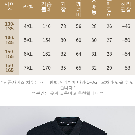
소
사이
가슴
기
깨
매
허리
라벨
매
즈
둘레
장
너
길
권장
통
비
이
130-
4XL
146
78
56
28
26
~46
135
140-
5XL
154
80
60
30
27
~50
145
150-
6XL
162
82
64
31
28
~54
155
160-
7XL
170
85
65
32
29
~58
165
* 상품사이즈 치수는 재는 방법과 위치에 따라 1~3cm 오차가 있을 수 있
습니다 *
** 본인의 옷과 실측비교 추천합니다 **