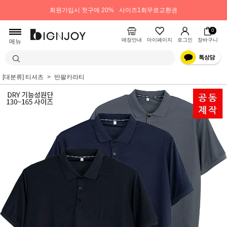
회원가입시 첫구매 20%
사이즈1회무료교환권
0
매장안내
마이페이지
로그인
장바구니
메뉴
[대분류] 티셔츠
반팔카라티