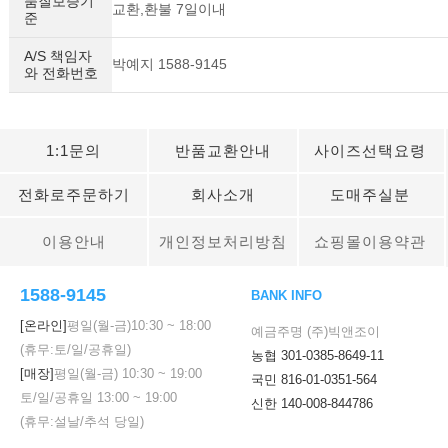
품질보증기
교환,환불 7일이내
준
A/S 책임자
박예지 1588-9145
와 전화번호
1:1문의
반품교환안내
사이즈선택요령
전화로주문하기
회사소개
도매주실분
이용안내
개인정보처리방침
쇼핑몰이용약관
1588-9145
BANK INFO
[온라인]
평일(월-금)
10:30
~
18:00
예금주명 (주)빅앤조이
(휴무:토/일/공휴일)
농협 301-0385-8649-11
[매장]
평일(월-금)
10:30
~
19:00
국민 816-01-0351-564
토/일/공휴일
13:00
~
19:00
신한 140-008-844786
(휴무:설날/추석 당일)