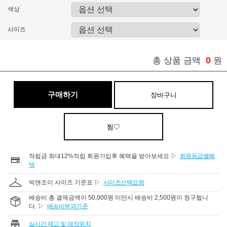
색상
사이즈
0
총 상품 금액
원
구매하기
장바구니
찜♡
적립금 최대12%적립 회원가입후 혜택을 받아보세요 ▷
회원등급별혜
택
빅앤조이 사이즈 기준표 ▷
사이즈선택요령
배송비 총 결제금액이 50,000원 미만시 배송비 2,500원이 청구됩니
다. ▷
배송비부과기준
실시간 재고 및 매장위치