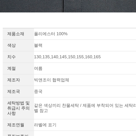
제품소재
폴리에스터 100%
색상
블랙
치수
130,135,140,145,150,155,160,165
계절
여름
제조자
빅앤조이 협력업체
제조국
중국
세탁방법 및
같은 색상끼리 찬물세탁 / 제품에 부착되어 있는 세탁
취급시 주의
벨 참고
사항
제조연월
라벨에 표기