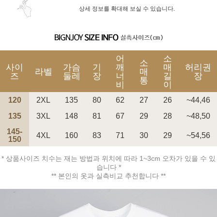
상세 정보를 확대해 보실 수 있습니다.
어
소
소
사이
가슴
기
깨
매
허리권
라벨
매
즈
둘레
장
너
길
장
통
비
이
120
2XL
135
80
62
27
26
~44,46
135
3XL
148
81
67
29
28
~48,50
145-
4XL
160
83
71
30
29
~54,56
150
* 상품사이즈 치수는 재는 방법과 위치에 따라 1~3cm 오차가 있을 수 있
습니다 *
** 본인의 옷과 실측비교 추천합니다 **