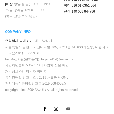
[매장]
평일(월-금)
10:30
~
19:00
국민 816-01-0351-564
토/일/공휴일
13:00
~
19:00
신한 140-008-844786
(휴무:설날/추석 당일)
COMPANY INFO
주식회사 빅앤조이
대표 박성권
서울특별시 금천구 가산디지털1로5, 지하1층 b120호(가산동, 대륭테크
노타운20차) 1588-9145
fax 수신차단(전화문의) bigsize119@naver.com
사업자번호107-86-03700
[사업자 정보 확인]
세요!
개인정보관리 책임자 박예지
통신판매업 신고번호 : 2019-서울금천-0045
건강기능식품영업신고 제2019-0084005호
copyright since2004©빅앤조이 all rights reserved.