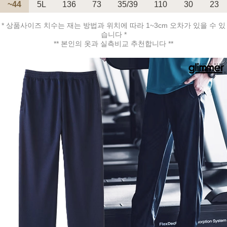
~44
5L
136
73
35/39
110
30
23
* 상품사이즈 치수는 재는 방법과 위치에 따라 1~3cm 오차가 있을 수 있
습니다 *
페이코 ID로 페
PAYCO 바로구매
** 본인의 옷과 실측비교 추천합니다 **