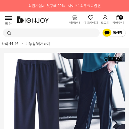
회원가입시 첫구매 20%
사이즈1회무료교환권
0
매장안내
마이페이지
로그인
장바구니
메뉴
하의 44-46
기능성/레져바지