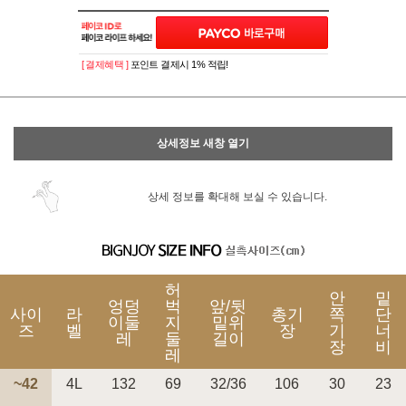
이벤트
페이포인트 적립 혜택 2배 UP!
[ 결제혜택 ]
포인트 결제시 1% 적립!
상세정보 새창 열기
상세 정보를 확대해 보실 수 있습니다.
허
안
밑
엉덩
벅
앞/뒷
사이
라
총기
쪽
단
이둘
지
밑위
즈
벨
장
기
너
레
둘
길이
장
비
레
~42
4L
132
69
32/36
106
30
23