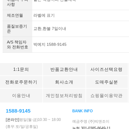
사항
제조연월
라벨에 표기
품질보증기
교환,환불 7일이내
준
A/S 책임자
박예지 1588-9145
와 전화번호
1:1문의
반품교환안내
사이즈선택요령
전화로주문하기
회사소개
도매주실분
이용안내
개인정보처리방침
쇼핑몰이용약관
1588-9145
BANK INFO
[온라인]
평일(월-금)
10:30
~
18:00
예금주명 (주)빅앤조이
(휴무:토/일/공휴일)
농협 301-0385-8649-11