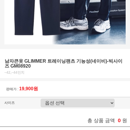
남자큰옷 GLIMMER 트레이닝팬츠 기능성(네이비)-빅사이
즈 GM08920
~42,~44인치
19,900원
판매가 :
사이즈
0
총 상품 금액
원