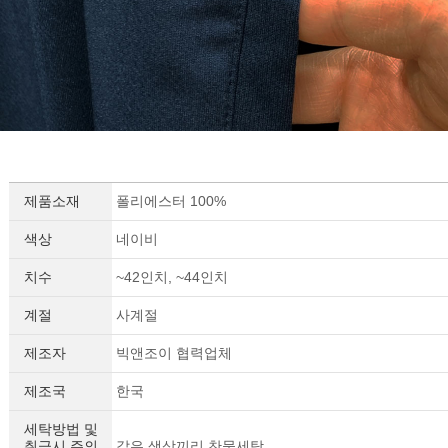
이코 라이프 하
제품소재
폴리에스터 100%
색상
네이비
치수
~42인치, ~44인치
계절
사계절
제조자
빅앤조이 협력업체
제조국
한국
세탁방법 및
취급시 주의
같은 색상끼리 찬물세탁