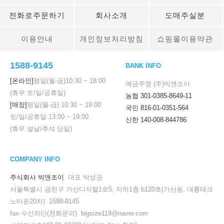
전화로주문하기
회사소개
도매주실분
이용안내
개인정보처리방침
쇼핑몰이용약관
1588-9145
BANK INFO
[온라인]
평일(월-금)
10:30
~
18:00
예금주명 (주)빅앤조이
(휴무:토/일/공휴일)
농협 301-0385-8649-11
[매장]
평일(월-금)
10:30
~
19:00
국민 816-01-0351-564
토/일/공휴일
13:00
~
19:00
신한 140-008-844786
(휴무:설날/추석 당일)
COMPANY INFO
주식회사 빅앤조이
대표 박성권
서울특별시 금천구 가산디지털1로5, 지하1층 b120호(가산동, 대륭테크
노타운20차) 1588-9145
fax 수신차단(전화문의) bigsize119@naver.com