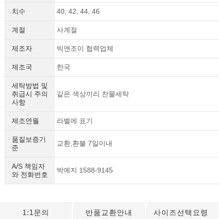
치수
40, 42, 44, 46
계절
사계절
제조자
빅앤조이 협력업체
제조국
한국
세탁방법 및
취급시 주의
같은 색상끼리 찬물세탁
사항
제조연월
라벨에 표기
품질보증기
교환,환불 7일이내
준
A/S 책임자
박예지 1588-9145
와 전화번호
1:1문의
반품교환안내
사이즈선택요령