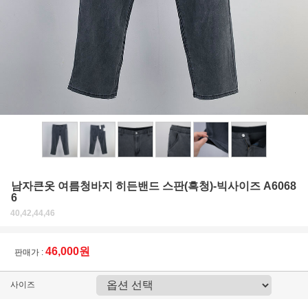
남자큰옷 여름청바지 히든밴드 스판(흑청)-빅사이즈 A6068
6
40,42,44,46
46,000원
판매가 :
사이즈