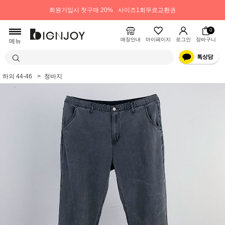
회원가입시 첫구매 20%
사이즈1회무료교환권
0
매장안내
마이페이지
로그인
장바구니
메뉴
하의 44-46
청바지