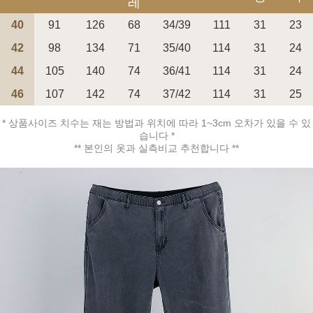
레
40
91
126
68
34/39
111
31
23
42
98
134
71
35/40
114
31
24
44
105
140
74
36/41
114
31
24
페이코 ID로 페
46
107
142
74
37/42
114
31
25
PAYCO 바로구매
* 상품사이즈 치수는 재는 방법과 위치에 따라 1~3cm 오차가 있을 수 있
습니다 *
** 본인의 옷과 실측비교 추천합니다 **