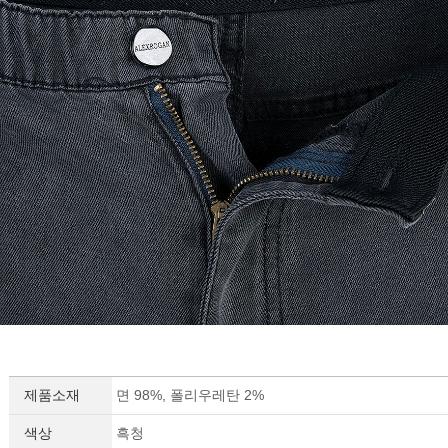
제품소재
면 98%, 폴리우레탄 2%
색상
흑청