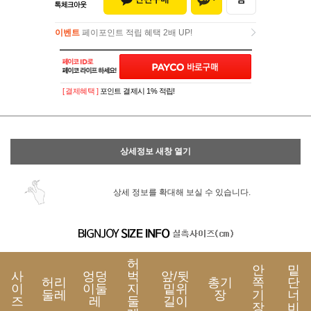
이벤트
페이포인트 적립 혜택 2배 UP!
이벤트
페이포인트 적립 혜택 2배 UP!
[ 결제혜택 ]
포인트 결제시 1% 적립!
상세정보 새창 열기
상세 정보를 확대해 보실 수 있습니다.
허
안
밑
사
엉덩
벅
앞/뒷
허리
총기
쪽
단
이
이둘
지
밑위
둘레
장
기
너
즈
레
둘
길이
장
비