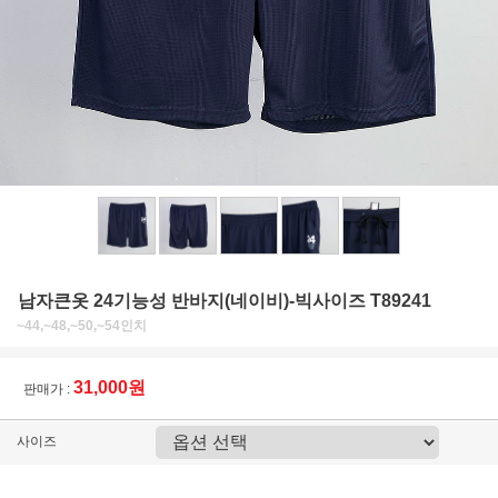
남자큰옷 24기능성 반바지(네이비)-빅사이즈 T89241
~44,~48,~50,~54인치
31,000원
판매가 :
사이즈