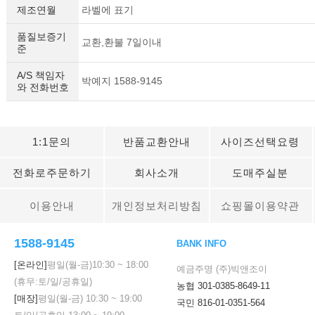
제조연월
라벨에 표기
품질보증기
교환,환불 7일이내
준
A/S 책임자
박예지 1588-9145
와 전화번호
1:1문의
반품교환안내
사이즈선택요령
전화로주문하기
회사소개
도매주실분
이용안내
개인정보처리방침
쇼핑몰이용약관
1588-9145
BANK INFO
[온라인]
평일(월-금)
10:30
~
18:00
예금주명 (주)빅앤조이
(휴무:토/일/공휴일)
농협 301-0385-8649-11
[매장]
평일(월-금)
10:30
~
19:00
국민 816-01-0351-564