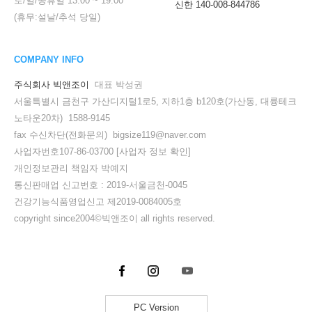
토/일/공휴일
13:00
~
19:00
신한 140-008-844786
(휴무:설날/추석 당일)
COMPANY INFO
주식회사 빅앤조이
대표 박성권
서울특별시 금천구 가산디지털1로5, 지하1층 b120호(가산동, 대륭테크
노타운20차) 1588-9145
fax 수신차단(전화문의) bigsize119@naver.com
사업자번호107-86-03700
[사업자 정보 확인]
개인정보관리 책임자 박예지
통신판매업 신고번호 : 2019-서울금천-0045
건강기능식품영업신고 제2019-0084005호
copyright since2004©빅앤조이 all rights reserved.
PC Version