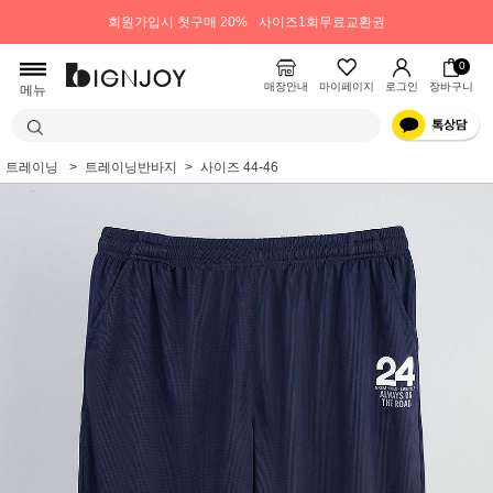
회원가입시 첫구매 20%
사이즈1회무료교환권
0
매장안내
마이페이지
로그인
장바구니
메뉴
트레이닝
트레이닝반바지
사이즈 44-46