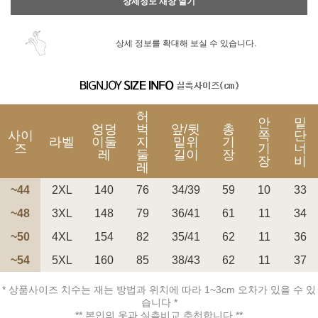
상세정보 새창 열기
상세 정보를 확대해 보실 수 있습니다.
허
안
밑
엉덩
벅
앞/뒷
총
사이
쪽
단
라벨
이둘
지
밑위
기
즈
기
너
레
둘
길이
장
장
비
레
~44
2XL
140
76
34/39
59
10
33
~48
3XL
148
79
36/41
61
11
34
~50
4XL
154
82
35/41
62
11
36
~54
5XL
160
85
38/43
62
11
37
* 상품사이즈 치수는 재는 방법과 위치에 따라 1~3cm 오차가 있을 수 있
습니다 *
** 본인의 옷과 실측비교 추천합니다 **