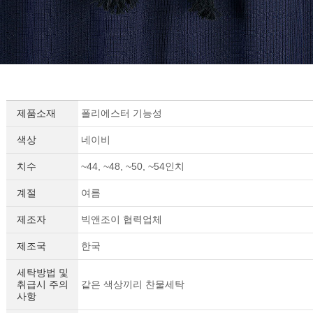
제품소재
폴리에스터 기능성
색상
네이비
치수
~44, ~48, ~50, ~54인치
계절
여름
제조자
빅앤조이 협력업체
제조국
한국
세탁방법 및
취급시 주의
같은 색상끼리 찬물세탁
사항