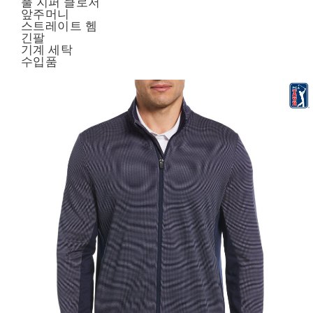
풀 지퍼 클로저
앞주머니
스트레이트 헴
긴팔
기계 세탁
수입품