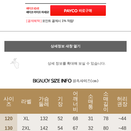
이벤트
페이포인트 적립 혜택 2배 UP!
[ 결제혜택 ]
포인트 결제시 1% 적립!
상세정보 새창 열기
상세 정보를 확대해 보실 수 있습니다.
어
소
소
사이
가슴
기
깨
매
허리
라벨
매
즈
둘레
장
너
길
권장
통
비
이
120
XL
132
52
68
31
78
~44
130
2XL
142
54
67
32
80
~48