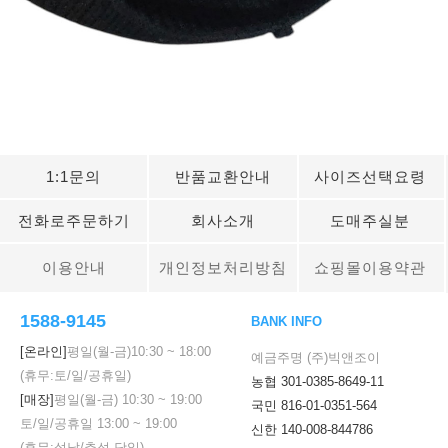
1:1문의
반품교환안내
사이즈선택요령
전화로주문하기
회사소개
도매주실분
이용안내
개인정보처리방침
쇼핑몰이용약관
1588-9145
BANK INFO
세요!
[온라인]
평일(월-금)
10:30
~
18:00
예금주명 (주)빅앤조이
(휴무:토/일/공휴일)
농협 301-0385-8649-11
[매장]
평일(월-금)
10:30
~
19:00
국민 816-01-0351-564
토/일/공휴일
13:00
~
19:00
신한 140-008-844786
(휴무:설날/추석 당일)