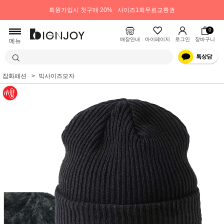
회원가입시 첫구매 20%
사이즈1회무료교환권
0
매장안내
마이페이지
로그인
장바구니
메뉴
잡화패션
빅사이즈모자