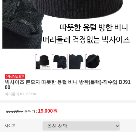
빅사이즈 큰모자 따뜻한 융털 비니 방한(블랙)-직수입 BJ91
80
머리둘레 61~65cm
19,000원
25,000원x
판매가 :
사이즈