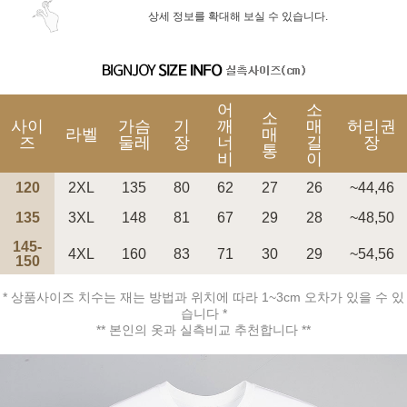
상세 정보를 확대해 보실 수 있습니다.
어
소
소
사이
가슴
기
깨
매
허리권
라벨
매
즈
둘레
장
너
길
장
통
비
이
120
2XL
135
80
62
27
26
~44,46
135
3XL
148
81
67
29
28
~48,50
145-
4XL
160
83
71
30
29
~54,56
150
* 상품사이즈 치수는 재는 방법과 위치에 따라 1~3cm 오차가 있을 수 있
습니다 *
** 본인의 옷과 실측비교 추천합니다 **