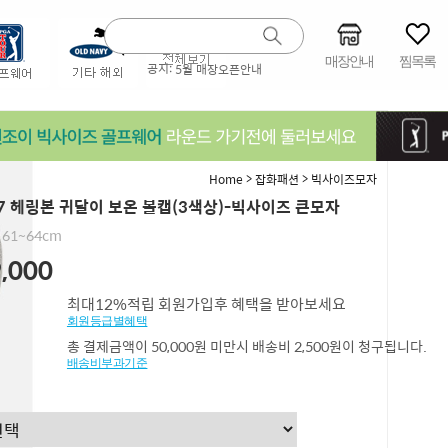
매장안내
찜목록
공지:
5월 매장오픈안내
>
>
Home
잡화패션
빅사이즈모자
27 헤링본 귀달이 보온 볼캡(3색상)-빅사이즈 큰모자
61~64cm
,000
최대12%적립 회원가입후 혜택을 받아보세요
회원등급별혜택
총 결제금액이 50,000원 미만시 배송비 2,500원이 청구됩니다.
배송비부과기준