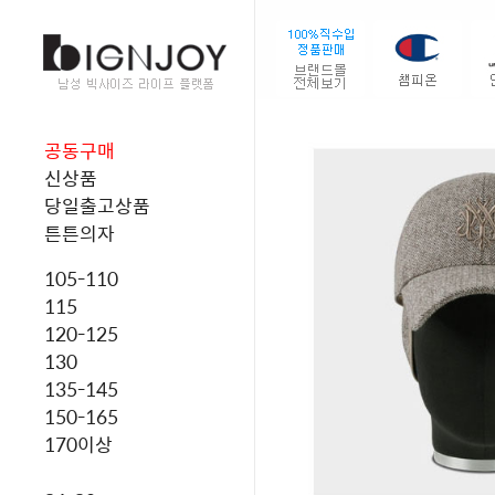
공동구매
신상품
당일출고상품
튼튼의자
105-110
115
120-125
130
135-145
150-165
170이상