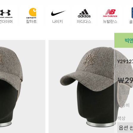
Y291
머리둘레 
￦29
적립금
배송비
색상