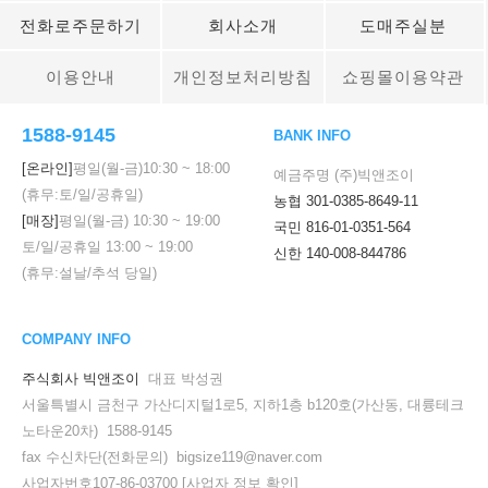
전화로주문하기
회사소개
도매주실분
이용안내
개인정보처리방침
쇼핑몰이용약관
1588-9145
BANK INFO
[온라인]
평일(월-금)
10:30
~
18:00
예금주명 (주)빅앤조이
(휴무:토/일/공휴일)
농협 301-0385-8649-11
[매장]
평일(월-금)
10:30
~
19:00
국민 816-01-0351-564
토/일/공휴일
13:00
~
19:00
신한 140-008-844786
(휴무:설날/추석 당일)
COMPANY INFO
주식회사 빅앤조이
대표 박성권
서울특별시 금천구 가산디지털1로5, 지하1층 b120호(가산동, 대륭테크
노타운20차) 1588-9145
fax 수신차단(전화문의) bigsize119@naver.com
사업자번호107-86-03700
[사업자 정보 확인]