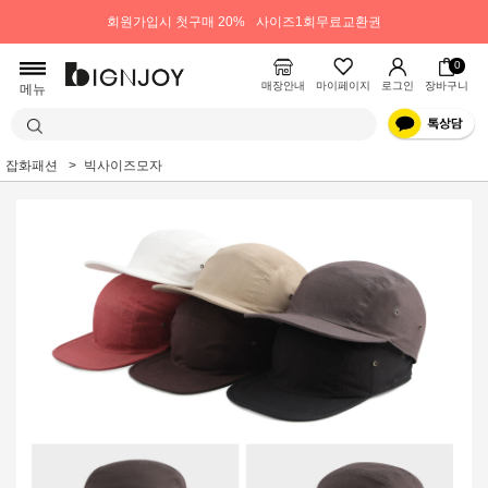
회원가입시 첫구매 20%
사이즈1회무료교환권
0
매장안내
마이페이지
로그인
장바구니
메뉴
잡화패션
빅사이즈모자