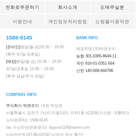
전화로주문하기
회사소개
도매주실분
이용안내
개인정보처리방침
쇼핑몰이용약관
1588-9145
BANK INFO
[온라인]
평일(월-금)
10:30
~
18:00
예금주명 (주)빅앤조이
(휴무:토/일/공휴일)
농협 301-0385-8649-11
[매장]
평일(월-금)
10:30
~
19:00
국민 816-01-0351-564
토/일/공휴일
13:00
~
19:00
신한 140-008-844786
(휴무:설날/추석 당일)
COMPANY INFO
주식회사 빅앤조이
대표 박성권
서울특별시 금천구 가산디지털1로5, 지하1층 b120호(가산동, 대륭테크
노타운20차) 1588-9145
fax 수신차단(전화문의) bigsize119@naver.com
사업자번호107-86-03700
[사업자 정보 확인]