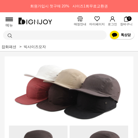
회원가입시 첫구매 20%
사이즈1회무료교환권
0
매장안내
마이페이지
로그인
장바구니
메뉴
잡화패션
빅사이즈모자