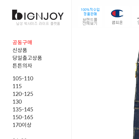
공동구매
신상품
당일출고상품
튼튼의자
105-110
115
120-125
130
135-145
150-165
170이상