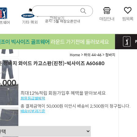
매장안내
찜목록
공지:
5월 매장오픈안내
>
>
Home
하의 44-46
청바지
 청바지 와이드 카고스판(진청)-빅사이즈 A60680
4,46
,000
최대12%적립 회원가입후 혜택을 받아보세요
회원등급별혜택
총 결제금액이 50,000원 미만시 배송비 2,500원이 청구됩니다.
배송비부과기준