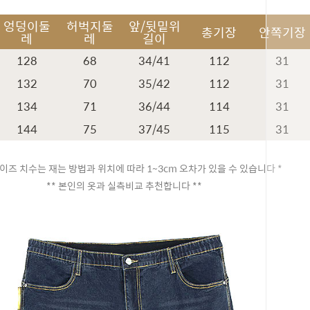
엉덩이둘
허벅지둘
앞/뒷밑위
총기장
안쪽기장
레
레
길이
128
68
34/41
112
31
132
70
35/42
112
31
134
71
36/44
114
31
144
75
37/45
115
31
이즈 치수는 재는 방법과 위치에 따라 1~3cm 오차가 있을 수 있습니다 *
** 본인의 옷과 실측비교 추천합니다 **
페이코 ID