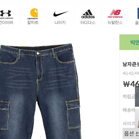
남자큰옷
40,42,4
￦46
적립금
배송비
사이즈