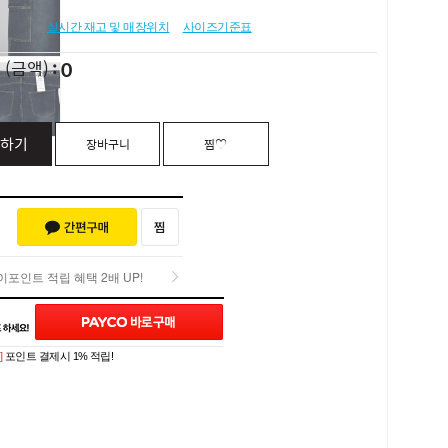
실시간 재고 및 매장위치
사이즈기준표
0
L
(금액)
하기
장바구니
찜♡
포인트 적립 혜택 2배 UP!
포인트 적립 혜택 2배 UP!
Q&A (0)
]
포인트 결제시 1% 적립!