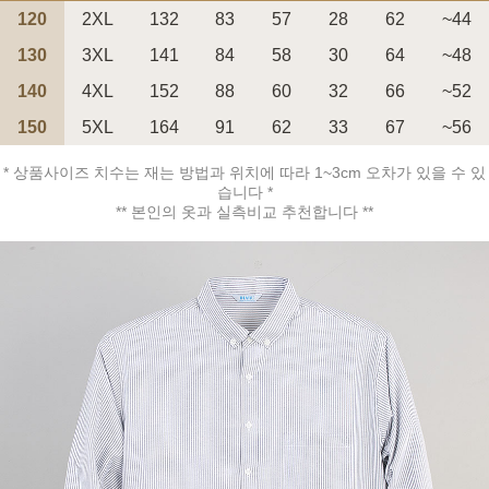
120
2XL
132
83
57
28
62
~44
130
3XL
141
84
58
30
64
~48
140
4XL
152
88
60
32
66
~52
150
5XL
164
91
62
33
67
~56
페이코 ID로 페
PAYCO 바로구매
* 상품사이즈 치수는 재는 방법과 위치에 따라 1~3cm 오차가 있을 수 있
습니다 *
** 본인의 옷과 실측비교 추천합니다 **