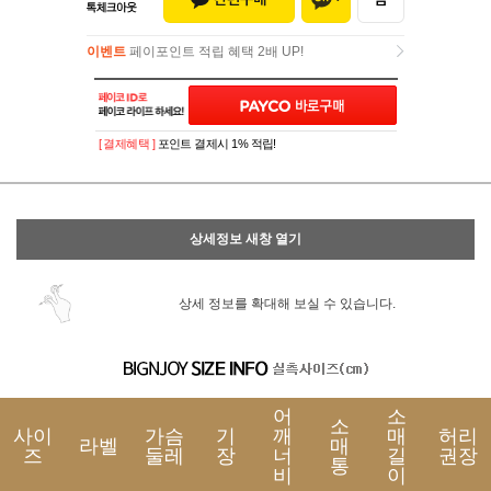
이벤트
페이포인트 적립 혜택 2배 UP!
이벤트
페이포인트 적립 혜택 2배 UP!
[ 결제혜택 ]
포인트 결제시 1% 적립!
상세정보 새창 열기
상세 정보를 확대해 보실 수 있습니다.
어
소
소
사이
가슴
기
깨
매
허리
라벨
매
즈
둘레
장
너
길
권장
통
비
이