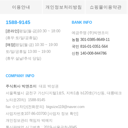
이용안내
개인정보처리방침
쇼핑몰이용약관
1588-9145
BANK INFO
[온라인]
평일(월-금)
10:30
~
18:00
예금주명 (주)빅앤조이
(휴무:토/일/공휴일)
농협 301-0385-8649-11
[매장]
평일(월-금)
10:30
~
19:00
국민 816-01-0351-564
토/일/공휴일
13:00
~
19:00
신한 140-008-844786
(휴무:설날/추석 당일)
COMPANY INFO
주식회사 빅앤조이
대표 박성권
서울특별시 금천구 가산디지털1로5, 지하1층 b120호(가산동, 대륭테크
노타운20차) 1588-9145
fax 수신차단(전화문의) bigsize119@naver.com
사업자번호107-86-03700
[사업자 정보 확인]
개인정보관리 책임자 박예지
통신판매업 신고번호 : 2019-서울금천-0045