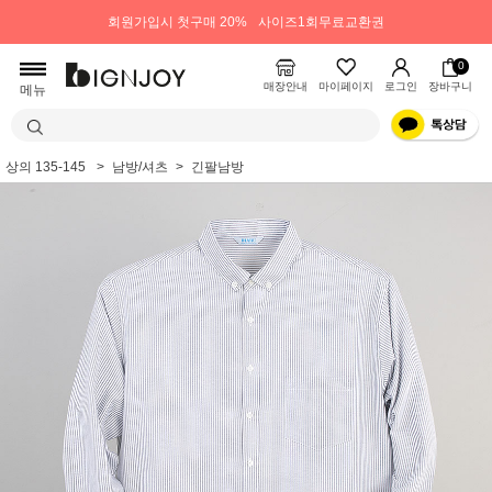
회원가입시 첫구매 20%
사이즈1회무료교환권
0
매장안내
마이페이지
로그인
장바구니
메뉴
상의 135-145
남방/셔츠
긴팔남방