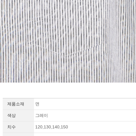
세요!
제품소재
면
색상
그레이
치수
120,130,140,150