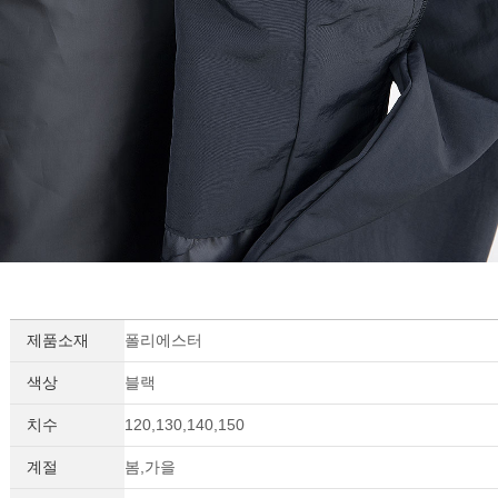
제품소재
폴리에스터
색상
블랙
치수
120,130,140,150
계절
봄,가을