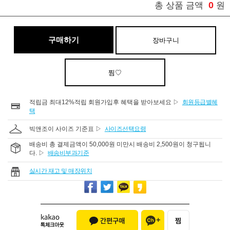
0
총 상품 금액
원
구매하기
장바구니
찜♡
적립금 최대12%적립 회원가입후 혜택을 받아보세요 ▷
회원등급별혜
택
빅앤조이 사이즈 기준표 ▷
사이즈선택요령
배송비 총 결제금액이 50,000원 미만시 배송비 2,500원이 청구됩니
다. ▷
배송비부과기준
실시간 재고 및 매장위치