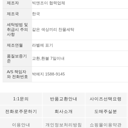
제조자
빅앤조이 협력업체
제조국
한국
세탁방법 및
취급시 주의
같은 색상끼리 찬물세탁
사항
제조연월
라벨에 표기
품질보증기
교환,환불 7일이내
준
A/S 책임자
박예지 1588-9145
와 전화번호
1:1문의
반품교환안내
사이즈선택요령
전화로주문하기
회사소개
도매주실분
이용안내
개인정보처리방침
쇼핑몰이용약관