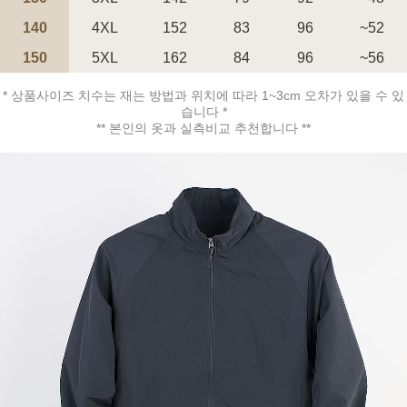
140
4XL
152
83
96
~52
150
5XL
162
84
96
~56
* 상품사이즈 치수는 재는 방법과 위치에 따라 1~3cm 오차가 있을 수 있
페이코 ID로 페
습니다 *
PAYCO 바로구매
** 본인의 옷과 실측비교 추천합니다 **