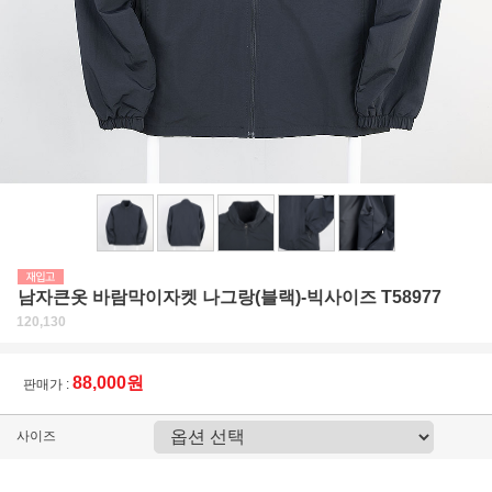
남자큰옷 바람막이자켓 나그랑(블랙)-빅사이즈 T58977
120,130
88,000원
판매가 :
사이즈