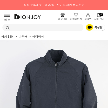
회원가입시 첫구매 20%
사이즈1회무료교환권
0
매장안내
마이페이지
로그인
장바구니
메뉴
상의 130
아우터
바람막이