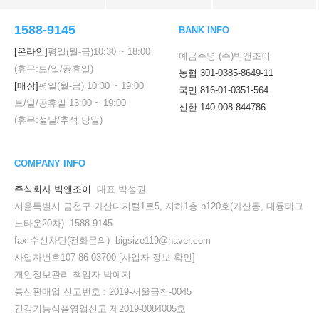
1588-9145
BANK INFO
[온라인]
평일(월-금)
10:30
~
18:00
예금주명 (주)빅앤조이
(휴무:토/일/공휴일)
농협 301-0385-8649-11
[매장]
평일(월-금)
10:30
~
19:00
국민 816-01-0351-564
토/일/공휴일
13:00
~
19:00
신한 140-008-844786
(휴무:설날/추석 당일)
COMPANY INFO
주식회사 빅앤조이
대표 박성권
서울특별시 금천구 가산디지털1로5, 지하1층 b120호(가산동, 대륭테크
노타운20차) 1588-9145
fax 수신차단(전화문의) bigsize119@naver.com
사업자번호107-86-03700
[사업자 정보 확인]
개인정보관리 책임자 박예지
통신판매업 신고번호 : 2019-서울금천-0045
건강기능식품영업신고 제2019-0084005호