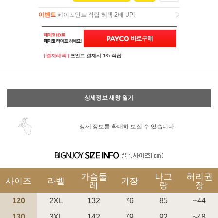
이벤트
페이포인트 적립 혜택 2배 UP!
이벤트
페이포인트 적립 혜택 2배 UP!
[ 결제혜택 ]
포인트 결제시 1% 적립!
상세정보 새창 열기
상세 정보를 확대해 보실 수 있습니다.
가슴둘
나그
허리권
사이즈
라벨
기장
레
랑
장
120
2XL
132
76
85
~44
130
3XL
142
79
92
~48