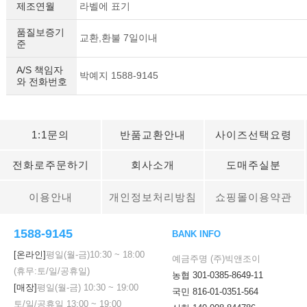
제조연월
라벨에 표기
품질보증기
교환,환불 7일이내
준
A/S 책임자
박예지 1588-9145
와 전화번호
1:1문의
반품교환안내
사이즈선택요령
전화로주문하기
회사소개
도매주실분
이용안내
개인정보처리방침
쇼핑몰이용약관
1588-9145
BANK INFO
[온라인]
평일(월-금)
10:30
~
18:00
예금주명 (주)빅앤조이
(휴무:토/일/공휴일)
농협 301-0385-8649-11
[매장]
평일(월-금)
10:30
~
19:00
국민 816-01-0351-564
토/일/공휴일
13:00
~
19:00