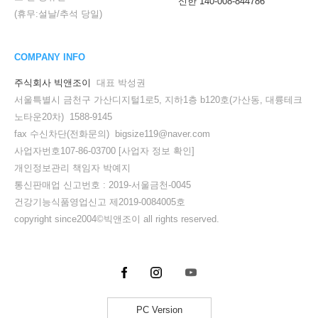
신한 140-008-844786
(휴무:설날/추석 당일)
COMPANY INFO
주식회사 빅앤조이
대표 박성권
서울특별시 금천구 가산디지털1로5, 지하1층 b120호(가산동, 대륭테크
노타운20차) 1588-9145
fax 수신차단(전화문의) bigsize119@naver.com
사업자번호107-86-03700
[사업자 정보 확인]
개인정보관리 책임자 박예지
통신판매업 신고번호 : 2019-서울금천-0045
건강기능식품영업신고 제2019-0084005호
copyright since2004©빅앤조이 all rights reserved.
PC Version