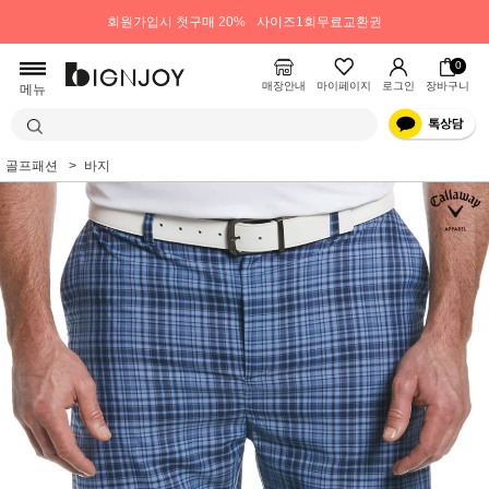
회원가입시 첫구매 20%
사이즈1회무료교환권
0
매장안내
마이페이지
로그인
장바구니
메뉴
골프패션
바지