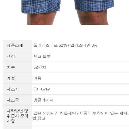
제품소재
폴리에스테르 51% / 엘라스테인 3%
색상
체크 블루
치수
52인치
계절
여름
제조자
Callaway
세요!
제조국
방글라데시
세탁방법 및
같은 색상끼리 찬물세탁 / 제품에 부착되어 있는 세탁
취급시 주의
벨 참고
사항