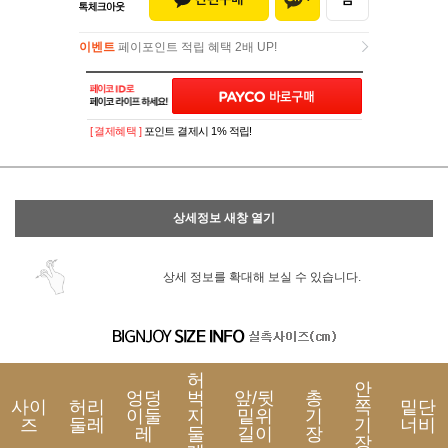
이벤트
페이포인트 적립 혜택 2배 UP!
이벤트
페이포인트 적립 혜택 2배 UP!
[ 결제혜택 ]
포인트 결제시 1% 적립!
상세정보 새창 열기
상세 정보를 확대해 보실 수 있습니다.
허
안
엉덩
벅
앞/뒷
총
사이
허리
쪽
밑단
이둘
지
밑위
기
즈
둘레
기
너비
레
둘
길이
장
장