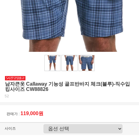
남자큰옷 Callaway 기능성 골프반바지 체크(블루)-직수입
킹사이즈 CW88826
52
119,000원
판매가 :
사이즈