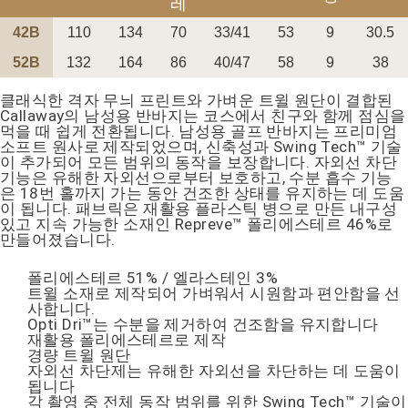
레
42B
110
134
70
33/41
53
9
30.5
52B
132
164
86
40/47
58
9
38
클래식한 격자 무늬 프린트와 가벼운 트윌 원단이 결합된
Callaway의 남성용 반바지는 코스에서 친구와 함께 점심을
페이코 ID로 페
PAYCO 바로구매
먹을 때 쉽게 전환됩니다. 남성용 골프 반바지는 프리미엄
소프트 원사로 제작되었으며, 신축성과 Swing Tech™ 기술
이 추가되어 모든 범위의 동작을 보장합니다. 자외선 차단
기능은 유해한 자외선으로부터 보호하고, 수분 흡수 기능
은 18번 홀까지 가는 동안 건조한 상태를 유지하는 데 도움
이 됩니다. 패브릭은 재활용 플라스틱 병으로 만든 내구성
있고 지속 가능한 소재인 Repreve™ 폴리에스테르 46%로
만들어졌습니다.
폴리에스테르 51% / 엘라스테인 3%
트윌 소재로 제작되어 가벼워서 시원함과 편안함을 선
사합니다.
Opti Dri™는 수분을 제거하여 건조함을 유지합니다
재활용 폴리에스테르로 제작
경량 트윌 원단
자외선 차단제는 유해한 자외선을 차단하는 데 도움이
됩니다
각 촬영 중 전체 동작 범위를 위한 Swing Tech™ 기술이