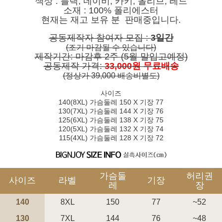
색상 : 블랙, 네이비, 카키, 올리브, 레드
소재 : 100% 폴리에스터
현재는 재고 보유 분 판매중입니다.
공동제작자 참여자 모집 :
3일간
(조기 마감될 수 있습니다)
제작기간: 마감후 2주 (5월 말입고예정)
공동제작 가격:
33,000원 무료배송
(정상가 39,000 배송비별도)
사이즈
페이코 ID로 페
140(8XL) 가슴둘레 150 X 기장 77
PAYCO 바로구매
130(7XL) 가슴둘레 144 X 기장 76
125(6XL) 가슴둘레 138 X 기장 75
120(5XL) 가슴둘레 132 X 기장 74
115(4XL) 가슴둘레 128 X 기장 72
가슴둘
허리권
사이즈
라벨
기장
레
장
140
8XL
150
77
~52
130
7XL
144
76
~48