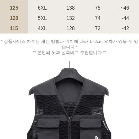
125
6XL
138
75
~46
120
5XL
132
74
~44
115
4XL
128
72
~42
* 상품사이즈 치수는 재는 방법과 위치에 따라 1~3cm 오차가 있을 수 있
습니다 *
** 본인의 옷과 실측비교 추천합니다 **