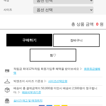
색상
사이즈
0
총 상품 금액
원
구매하기
장바구니
찜♡
적립금 최대12%적립 회원가입후 혜택을 받아보세요 ▷
회원등급별혜
택
빅앤조이 사이즈 기준표 ▷
사이즈선택요령
배송비 총 결제금액이 50,000원 미만시 배송비 2,500원이 청구됩니
다. ▷
배송비부과기준
실시간 재고 및 매장위치