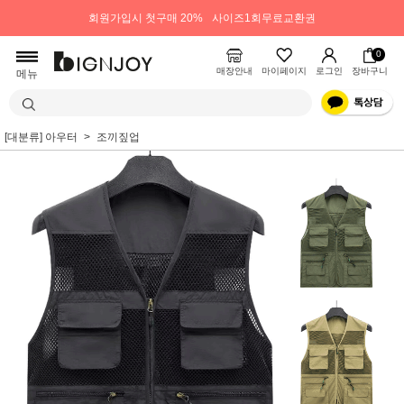
회원가입시 첫구매 20%
사이즈1회무료교환권
0
매장안내
마이페이지
로그인
장바구니
메뉴
[대분류] 아우터
조끼짚업