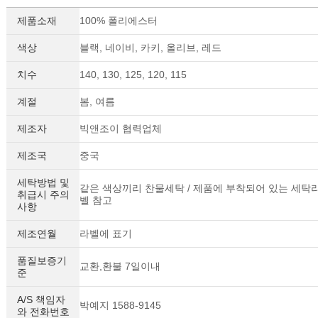
제품소재
100% 폴리에스터
색상
블랙, 네이비, 카키, 올리브, 레드
치수
140, 130, 125, 120, 115
계절
봄, 여름
제조자
빅앤조이 협력업체
제조국
중국
세탁방법 및
같은 색상끼리 찬물세탁 / 제품에 부착되어 있는 세탁
취급시 주의
벨 참고
사항
제조연월
라벨에 표기
품질보증기
교환,환불 7일이내
준
A/S 책임자
박예지 1588-9145
와 전화번호