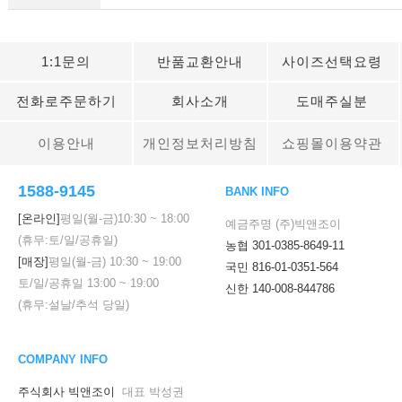
1:1문의
반품교환안내
사이즈선택요령
전화로주문하기
회사소개
도매주실분
이용안내
개인정보처리방침
쇼핑몰이용약관
1588-9145
BANK INFO
[온라인]
평일(월-금)
10:30
~
18:00
예금주명 (주)빅앤조이
(휴무:토/일/공휴일)
농협 301-0385-8649-11
[매장]
평일(월-금)
10:30
~
19:00
국민 816-01-0351-564
토/일/공휴일
13:00
~
19:00
신한 140-008-844786
(휴무:설날/추석 당일)
COMPANY INFO
주식회사 빅앤조이
대표 박성권