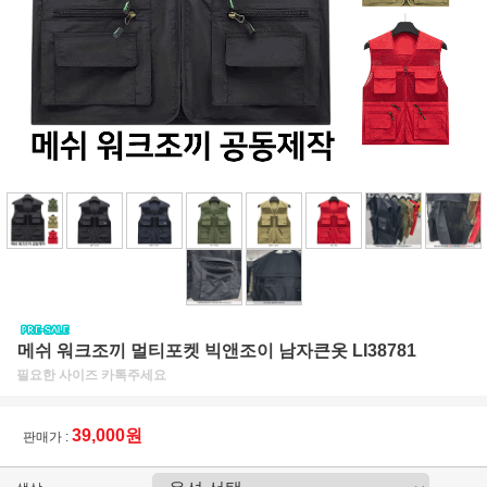
메쉬 워크조끼 멀티포켓 빅앤조이 남자큰옷 LI38781
필요한 사이즈 카톡주세요
39,000원
판매가 :