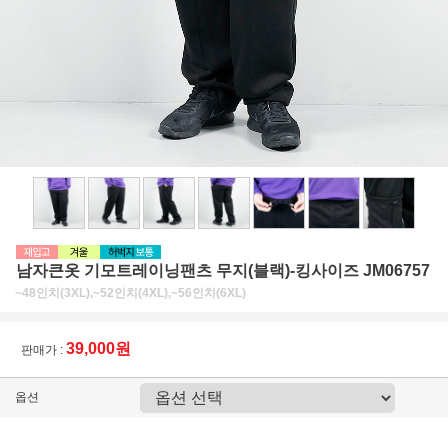
남자큰옷 기모트레이닝팬츠 무지(블랙)-킹사이즈 JM06757
~48인치(3XL),~52인치(4XL),~56인치(6XL)
39,000원
판매가 :
옵션