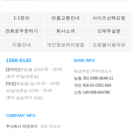
1:1문의
반품교환안내
사이즈선택요령
전화로주문하기
회사소개
도매주실분
이용안내
개인정보처리방침
쇼핑몰이용약관
1588-9145
BANK INFO
[온라인]
평일(월-금)
10:30
~
18:00
예금주명 (주)빅앤조이
(휴무:토/일/공휴일)
농협 301-0385-8649-11
[매장]
평일(월-금)
10:30
~
19:00
국민 816-01-0351-564
토/일/공휴일
13:00
~
19:00
신한 140-008-844786
(휴무:설날/추석 당일)
COMPANY INFO
주식회사 빅앤조이
대표 박성권