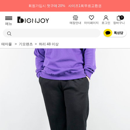
회원가입시 첫구매 20%
사이즈1회무료교환권
0
매장안내
마이페이지
로그인
장바구니
메뉴
테마몰
기모팬츠
허리 48 이상