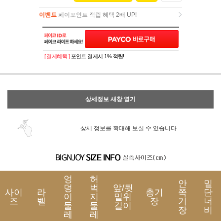
이벤트
페이포인트 적립 혜택 2배 UP!
이벤트
페이포인트 적립 혜택 2배 UP!
[ 결제혜택 ]
포인트 결제시 1% 적립!
상세정보 새창 열기
상세 정보를 확대해 보실 수 있습니다.
엉
허
안
밑
덩
벅
앞/뒷
사이
라
총기
쪽
단
이
지
밑위
즈
벨
장
기
너
둘
둘
길이
장
비
레
레