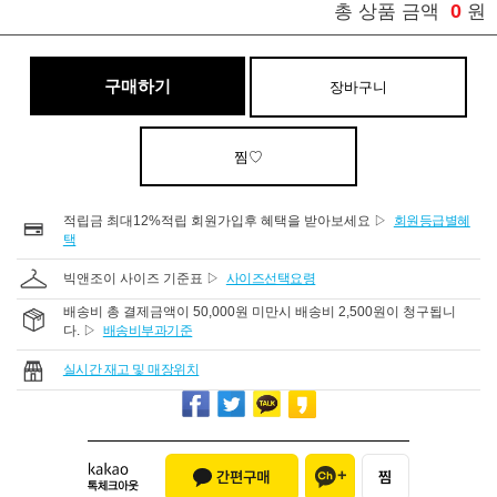
0
총 상품 금액
원
구매하기
장바구니
찜♡
적립금 최대12%적립 회원가입후 혜택을 받아보세요 ▷
회원등급별혜
택
빅앤조이 사이즈 기준표 ▷
사이즈선택요령
배송비 총 결제금액이 50,000원 미만시 배송비 2,500원이 청구됩니
다. ▷
배송비부과기준
실시간 재고 및 매장위치