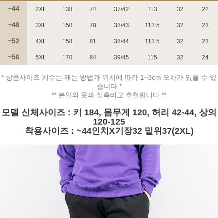
~44
2XL
138
74
37/42
113
32
22
~48
3XL
150
78
38/43
113.5
32
23
~52
4XL
158
81
38/44
113.5
32
23
페이코 ID로 페
~56
5XL
170
84
39/45
115
32
24
PAYCO 바로구매
* 상품사이즈 치수는 재는 방법과 위치에 따라 1~3cm 오차가 있을 수 있
습니다 *
** 본인의 옷과 실측비교 추천합니다 **
모델 신체사이즈 : 키 184, 몸무게 120, 허리 42-44, 상의
120-125
착용사이즈 : ~44인치X기장32 밑위37(2XL)