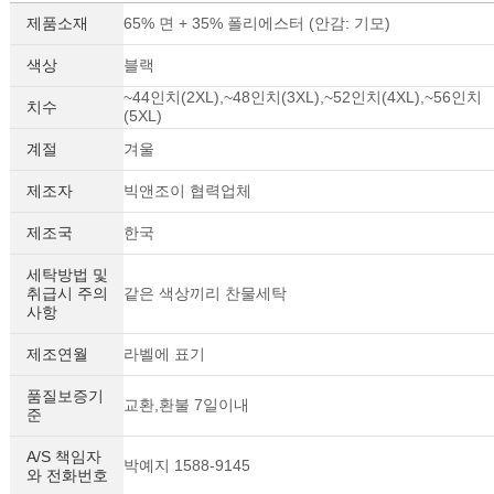
제품소재
65% 면 + 35% 폴리에스터 (안감: 기모)
색상
블랙
~44인치(2XL),~48인치(3XL),~52인치(4XL),~56인치
치수
(5XL)
계절
겨울
제조자
빅앤조이 협력업체
제조국
한국
세탁방법 및
취급시 주의
같은 색상끼리 찬물세탁
사항
제조연월
라벨에 표기
품질보증기
교환,환불 7일이내
준
A/S 책임자
박예지 1588-9145
와 전화번호