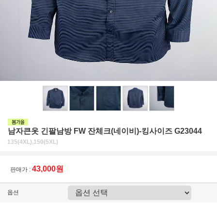
남자큰옷 긴팔남방 FW 잔체크(네이비)-킹사이즈 G23044
135(4XL),150(5XL)
43,000원
판매가 :
옵션