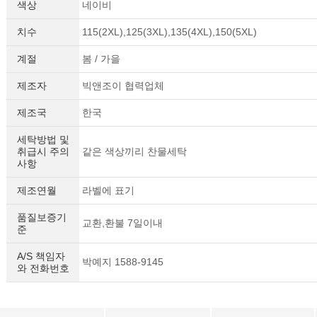
색상
네이비
치수
115(2XL),125(3XL),135(4XL),150(5XL)
계절
봄 / 가을
제조자
빅앤조이 협력업체
제조국
한국
세탁방법 및
취급시 주의
같은 색상끼리 찬물세탁
사항
제조연월
라벨에 표기
품질보증기
교환,환불 7일이내
준
A/S 책임자
박예지 1588-9145
와 전화번호