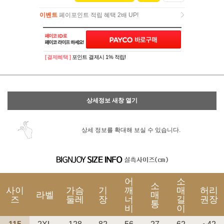
이벤트
페이포인트 적립 혜택 2배 UP!
이벤트
페이포인트 적립 혜택 2배 UP!
[ 결제혜택 ]
포인트 결제시 1% 적립!
상세정보 새창 열기
상세 정보를 확대해 보실 수 있습니다.
어
소
소
사이
가슴
기
깨
매
허리
라벨
매
즈
둘레
장
너
길
권장
통
비
이