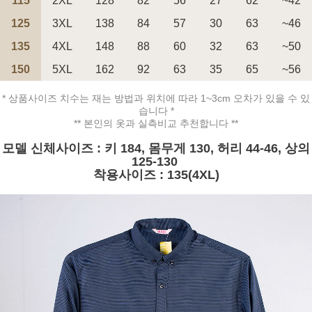
115
2XL
128
82
56
27
62
~42
125
3XL
138
84
57
30
63
~46
135
4XL
148
88
60
32
63
~50
150
5XL
162
92
63
35
65
~56
페이코 ID로 페
PAYCO 바로구매
* 상품사이즈 치수는 재는 방법과 위치에 따라 1~3cm 오차가 있을 수 있
습니다 *
** 본인의 옷과 실측비교 추천합니다 **
모델 신체사이즈 : 키 184, 몸무게 130, 허리 44-46, 상의
125-130
착용사이즈 : 135(4XL)