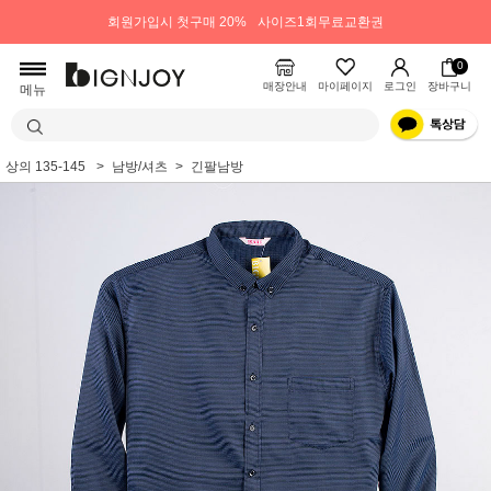
회원가입시 첫구매 20%
사이즈1회무료교환권
0
매장안내
마이페이지
로그인
장바구니
메뉴
상의 135-145
남방/셔츠
긴팔남방