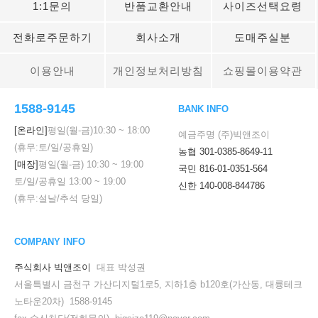
1:1문의
반품교환안내
사이즈선택요령
전화로주문하기
회사소개
도매주실분
이용안내
개인정보처리방침
쇼핑몰이용약관
1588-9145
BANK INFO
[온라인]
평일(월-금)
10:30
~
18:00
예금주명 (주)빅앤조이
(휴무:토/일/공휴일)
농협 301-0385-8649-11
[매장]
평일(월-금)
10:30
~
19:00
국민 816-01-0351-564
토/일/공휴일
13:00
~
19:00
신한 140-008-844786
(휴무:설날/추석 당일)
COMPANY INFO
주식회사 빅앤조이
대표 박성권
서울특별시 금천구 가산디지털1로5, 지하1층 b120호(가산동, 대륭테크
노타운20차) 1588-9145