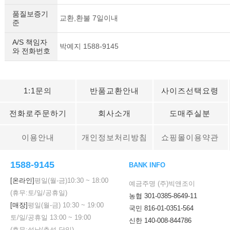
품질보증기
교환,환불 7일이내
준
A/S 책임자
박예지 1588-9145
와 전화번호
이코 라이프 하
1:1문의
반품교환안내
사이즈선택요령
전화로주문하기
회사소개
도매주실분
이용안내
개인정보처리방침
쇼핑몰이용약관
1588-9145
BANK INFO
[온라인]
평일(월-금)
10:30
~
18:00
예금주명 (주)빅앤조이
(휴무:토/일/공휴일)
농협 301-0385-8649-11
[매장]
평일(월-금)
10:30
~
19:00
국민 816-01-0351-564
토/일/공휴일
13:00
~
19:00
신한 140-008-844786
(휴무:설날/추석 당일)