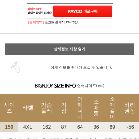
이벤트
페이포인트 적립 혜택 2배 UP!
[ 결제혜택 ]
포인트 결제시 1% 적립!
상세정보 새창 열기
상세 정보를 확대해 보실 수 있습니다.
어
소
소
사이
가슴
기
깨
매
허리
라벨
매
즈
둘레
장
너
길
권장
통
비
이
150
4XL
162
87
64
36
69
~56