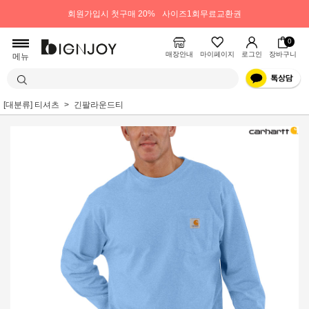
회원가입시 첫구매 20%
사이즈1회무료교환권
0
매장안내
마이페이지
로그인
장바구니
메뉴
[대분류] 티셔츠
긴팔라운드티