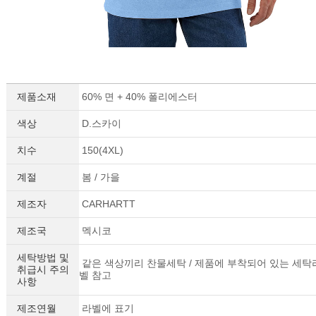
제품소재
60% 면 + 40% 폴리에스터
색상
D.스카이
치수
150(4XL)
계절
봄 / 가을
제조자
CARHARTT
제조국
멕시코
세탁방법 및
같은 색상끼리 찬물세탁 / 제품에 부착되어 있는 세탁
취급시 주의
벨 참고
사항
제조연월
라벨에 표기