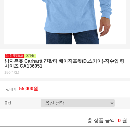
남자큰옷 Carhartt 긴팔티 베이직포켓(D.스카이)-직수입 킹
사이즈 CA136051
150(4XL)
55,000원
판매가 :
옵션
0
총 상품 금액
원