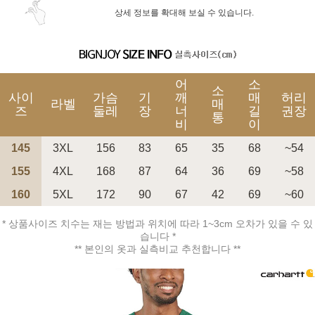
상세 정보를 확대해 보실 수 있습니다.
어
소
소
사이
가슴
기
깨
매
허리
라벨
매
즈
둘레
장
너
길
권장
통
비
이
145
3XL
156
83
65
35
68
~54
155
4XL
168
87
64
36
69
~58
160
5XL
172
90
67
42
69
~60
* 상품사이즈 치수는 재는 방법과 위치에 따라 1~3cm 오차가 있을 수 있
습니다 *
** 본인의 옷과 실측비교 추천합니다 **