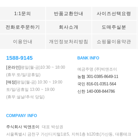
1:1문의
반품교환안내
사이즈선택요령
전화로주문하기
회사소개
도매주실분
이용안내
개인정보처리방침
쇼핑몰이용약관
1588-9145
BANK INFO
[온라인]
평일(월-금)
10:30
~
18:00
예금주명 (주)빅앤조이
(휴무:토/일/공휴일)
농협 301-0385-8649-11
[매장]
평일(월-금)
10:30
~
19:00
국민 816-01-0351-564
토/일/공휴일
13:00
~
19:00
신한 140-008-844786
(휴무:설날/추석 당일)
COMPANY INFO
주식회사 빅앤조이
대표 박성권
서울특별시 금천구 가산디지털1로5, 지하1층 b120호(가산동, 대륭테크