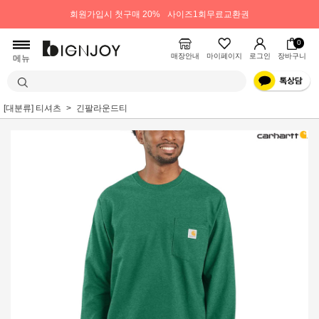
회원가입시 첫구매 20%
사이즈1회무료교환권
0
매장안내
마이페이지
로그인
장바구니
메뉴
[대분류] 티셔츠
긴팔라운드티