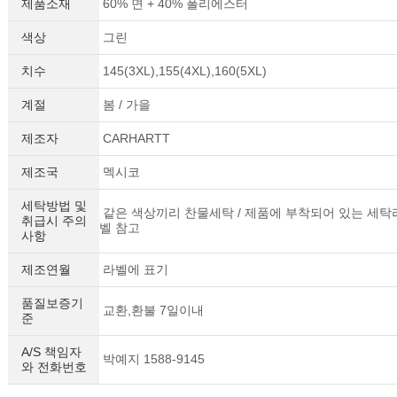
제품소재
60% 면 + 40% 폴리에스터
색상
그린
치수
145(3XL),155(4XL),160(5XL)
계절
봄 / 가을
제조자
CARHARTT
제조국
멕시코
세탁방법 및
같은 색상끼리 찬물세탁 / 제품에 부착되어 있는 세탁
취급시 주의
벨 참고
사항
제조연월
라벨에 표기
품질보증기
교환,환불 7일이내
준
A/S 책임자
박예지 1588-9145
와 전화번호