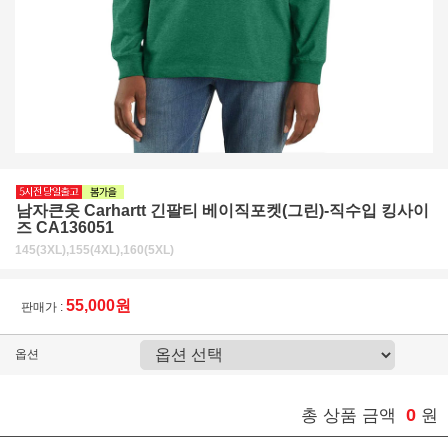
남자큰옷 Carhartt 긴팔티 베이직포켓(그린)-직수입 킹사이
즈 CA136051
145(3XL),155(4XL),160(5XL)
55,000원
판매가 :
옵션
0
총 상품 금액
원