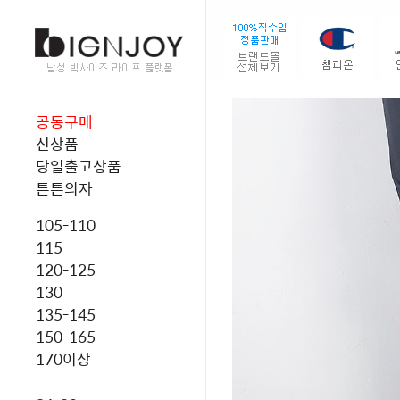
공동구매
신상품
당일출고상품
튼튼의자
105-110
115
120-125
130
135-145
150-165
170이상