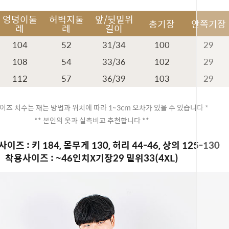
엉덩이둘
허벅지둘
앞/뒷밑위
총기장
안쪽기장
레
레
길이
104
52
31/34
100
29
108
54
33/36
102
29
112
57
36/39
103
29
이즈 치수는 재는 방법과 위치에 따라 1~3cm 오차가 있을 수 있습니다 *
** 본인의 옷과 실측비교 추천합니다 **
이즈 : 키 184, 몸무게 130, 허리 44-46, 상의 125-130
착용사이즈 : ~46인치X기장29 밑위33(4XL)
페이코 ID