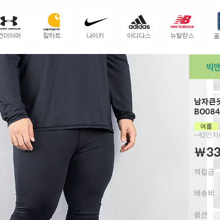
남자큰옷
BO084
~42인치(
￦33
적립금
배송비
옵션