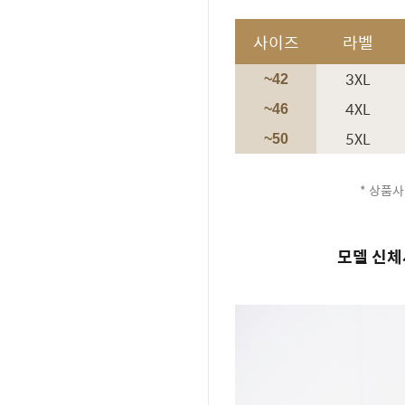
사이즈
라벨
3XL
~42
4XL
~46
5XL
~50
* 상품사
모델 신체사