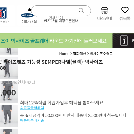
매장안내
찜목록
공지:
5월 매장오픈안내
>
>
Home
잡화패션
빅사이즈수영복
 타이즈팬츠 기능성 SEMPER나염(블랙)-빅사이즈
80
3XL),~46인치(4XL)
,000
최대12%적립 회원가입후 혜택을 받아보세요
회원등급별혜택
총 결제금액이 50,000원 미만시 배송비 2,500원이 청구됩니다.
배송비부과기준