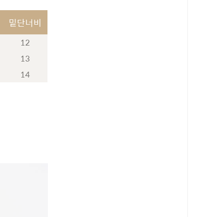
밑단너비
12
13
14
로 페이
PAYCO 바로구매