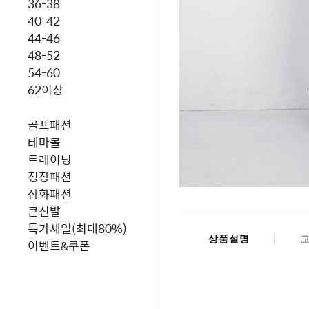
36-38
40-42
44-46
48-52
54-60
62이상
골프패션
테마몰
트레이닝
정장패션
잡화패션
큰신발
특가세일(최대80%)
상품설명
이벤트&쿠폰