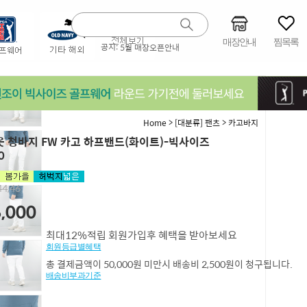
매장안내
찜목록
공지:
5월 매장오픈안내
>
>
Home
[대분류] 팬츠
카고바지
 청바지 FW 카고 하프밴드(화이트)-빅사이즈
0
4,46
,000
최대12%적립 회원가입후 혜택을 받아보세요
회원등급별혜택
총 결제금액이 50,000원 미만시 배송비 2,500원이 청구됩니다.
배송비부과기준