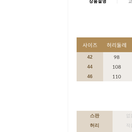
상품설명
사이즈
허리둘레
98
42
108
44
110
46
없
스판
작
허리