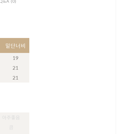
Q&A (0)
밑단너비
19
21
21
아주좋음
로 페이
PAYCO 바로구매
큼