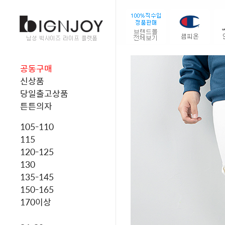
공동구매
신상품
당일출고상품
튼튼의자
105-110
115
120-125
130
135-145
150-165
170이상