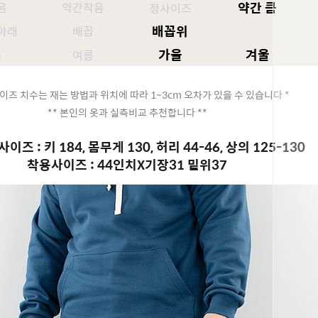
약간 큼
음
약간작음
정사이즈
배꼽위
아래
배꼽
가을
겨울
봄
여름
이즈 치수는 재는 방법과 위치에 따라 1~3cm 오차가 있을 수 있습니다 *
** 본인의 옷과 실측비교 추천합니다 **
이즈 : 키 184, 몸무게 130, 허리 44-46, 상의 125-130
착용사이즈 : 44인치X기장31 밑위37