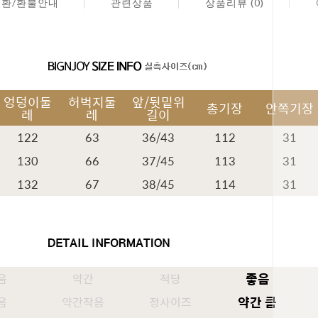
교환/환불안내
관련상품
상품리뷰 (0)
엉덩이둘
허벅지둘
앞/뒷밑위
총기장
안쪽기장
레
레
길이
122
63
36/43
112
31
130
66
37/45
113
31
132
67
38/45
114
31
좋음
음
약간
적당
페이코 ID
약간 큼
음
약간작음
정사이즈