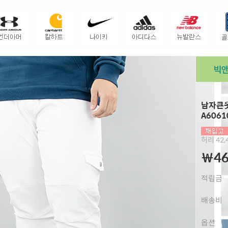
남자큰옷
A6061
허리 42,4
￦46
적립금
배송비
옵션