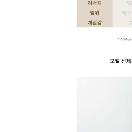
작
허벅지
배꼽
밑위
계절감
* 상품사
모델 신체사