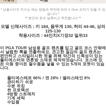
* 상품사이즈 치수는 재는 방법과 위치에 따라 1~3cm 오차가 있을 수 있
습니다 *
** 본인의 옷과 실측비교 추천합니다 **
모델 신체사이즈 : 키 184, 몸무게 130, 허리 44-46, 상의
125-130
착용사이즈 : 44인치X기장32 밑위33
이 PGA TOUR 남성용 골프 팬츠를 입고 골프 코스 안팎에
서 날렵한 룩을 연출하세요.
견고한 질감의 골프 팬츠는
편안하고 스타일리시한 핏을 위해 약간의 신축성이 있는
폴리에스터와 면혼방 소재로 제작되었습니다.
코스에 있
든 이동 중이든 필수품을 넣을 수 있는 5개의 포켓이 있습
니다.
폴리에스테르 66% / 면 26% / 엘라스테인 8%
관리하기 쉬운
수분 위킹
썬 프로텍션
4방향 스트레치
기계 세탁
수입품