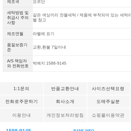
제조국
요르단
세탁방법 및
같은 색상끼리 찬물세탁 / 제품에 부착되어 있는 세탁
취급시 주의
벨 참고
사항
제조연월
라벨에 표기
품질보증기
교환,환불 7일이내
준
A/S 책임자
박예지 1588-9145
와 전화번호
1:1문의
반품교환안내
사이즈선택요령
전화로주문하기
회사소개
도매주실분
이용안내
개인정보처리방침
쇼핑몰이용약관
1588-9145
BANK INFO