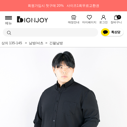
회원가입시 첫구매 20%
사이즈1회무료교환권
0
매장안내
마이페이지
로그인
장바구니
메뉴
상의 135-145
남방/셔츠
긴팔남방