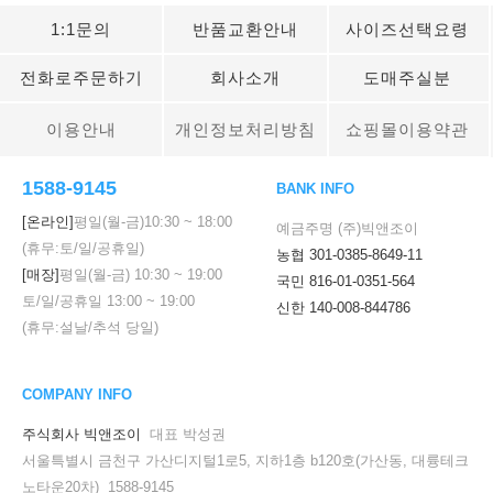
1:1문의
반품교환안내
사이즈선택요령
전화로주문하기
회사소개
도매주실분
이용안내
개인정보처리방침
쇼핑몰이용약관
1588-9145
BANK INFO
[온라인]
평일(월-금)
10:30
~
18:00
예금주명 (주)빅앤조이
(휴무:토/일/공휴일)
농협 301-0385-8649-11
[매장]
평일(월-금)
10:30
~
19:00
국민 816-01-0351-564
토/일/공휴일
13:00
~
19:00
신한 140-008-844786
(휴무:설날/추석 당일)
COMPANY INFO
주식회사 빅앤조이
대표 박성권
서울특별시 금천구 가산디지털1로5, 지하1층 b120호(가산동, 대륭테크
노타운20차) 1588-9145