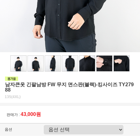
남자큰옷 긴팔남방 FW 무지 면스판(블랙)-킹사이즈 TY279
88
135(4XL)
43,000원
판매가 :
옵션