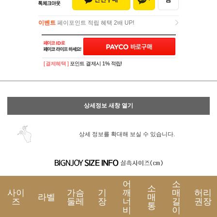
이벤트
페이포인트 적립 혜택 2배 UP!
이벤트
페이포인트 적립 혜택 2배 UP!
[ 결제혜택 ]
포인트 결제시 1% 적립!
상세정보 새창 열기
상세 정보를 확대해 보실 수 있습니다.
어
소
소
사이
가슴
기
깨
매
허리
라벨
매
즈
둘레
장
너
길
권장
통
비
이