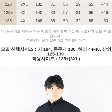
120
2XL
132
81
55
29
65
~44
125+
3XL
140
83
57
31
66
~46
135
4XL
148
85
59
32
68
~50
* 상품사이즈 치수는 재는 방법과 위치에 따라 1~3cm 오차가 있을 수 있
페이코 ID로 페
PAYCO 바로구매
습니다 *
** 본인의 옷과 실측비교 추천합니다 **
모델 신체사이즈 : 키 184, 몸무게 130, 허리 44-46, 상의
125-130
착용사이즈 : 125+(3XL)