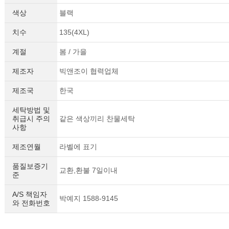
색상
블랙
치수
135(4XL)
계절
봄 / 가을
제조자
빅앤조이 협력업체
제조국
한국
세탁방법 및
취급시 주의
같은 색상끼리 찬물세탁
사항
제조연월
라벨에 표기
품질보증기
교환,환불 7일이내
준
A/S 책임자
박예지 1588-9145
와 전화번호