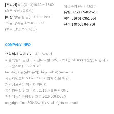
[온라인]
평일(월-금)
10:30
~
18:00
예금주명 (주)빅앤조이
(휴무:토/일/공휴일)
농협 301-0385-8649-11
[매장]
평일(월-금)
10:30
~
19:00
국민 816-01-0351-564
토/일/공휴일
13:00
~
19:00
신한 140-008-844786
(휴무:설날/추석 당일)
COMPANY INFO
주식회사 빅앤조이
대표 박성권
서울특별시 금천구 가산디지털1로5, 지하1층 b120호(가산동, 대륭테크
노타운20차) 1588-9145
fax 수신차단(전화문의) bigsize119@naver.com
사업자번호107-86-03700
[사업자 정보 확인]
개인정보관리 책임자 박예지
통신판매업 신고번호 : 2019-서울금천-0045
건강기능식품영업신고 제2019-0084005호
copyright since2004©빅앤조이 all rights reserved.