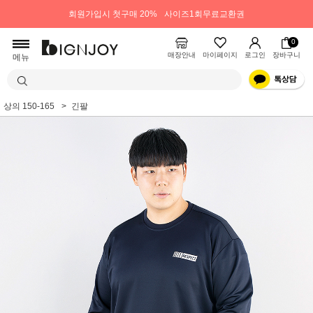
회원가입시 첫구매 20%
사이즈1회무료교환권
0
매장안내
마이페이지
로그인
장바구니
메뉴
상의 150-165
긴팔