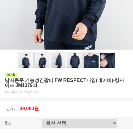
남자큰옷 기능성긴팔티 FW RESPECT나염(네이비)-킹사
이즈 JM137911
145-(4XL),155-(5XL)
39,000원
판매가 :
옵션