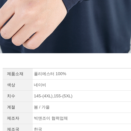
제품소재
폴리에스터 100%
색상
네이비
치수
145-(4XL),155-(5XL)
계절
봄 / 가을
제조자
빅앤조이 협력업체
제조국
한국