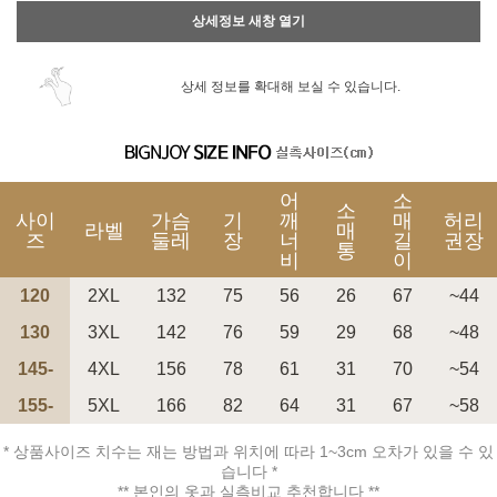
상세정보 새창 열기
상세 정보를 확대해 보실 수 있습니다.
어
소
소
사이
가슴
기
깨
매
허리
라벨
매
즈
둘레
장
너
길
권장
통
비
이
120
2XL
132
75
56
26
67
~44
130
3XL
142
76
59
29
68
~48
145-
4XL
156
78
61
31
70
~54
155-
5XL
166
82
64
31
67
~58
* 상품사이즈 치수는 재는 방법과 위치에 따라 1~3cm 오차가 있을 수 있
습니다 *
** 본인의 옷과 실측비교 추천합니다 **