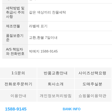
세탁방법 및
취급시 주의
같은 색상끼리 찬물세탁
사항
제조연월
라벨에 표기
품질보증기
교환,환불 7일이내
준
A/S 책임자
박예지 1588-9145
와 전화번호
1:1문의
반품교환안내
사이즈선택요령
전화로주문하기
회사소개
도매주실분
이용안내
개인정보처리방침
쇼핑몰이용약관
1588-9145
BANK INFO