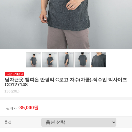
남자큰옷 챔피온 반팔티 C로고 자수(차콜)-직수입 빅사이즈
CO127148
130(2XL)
35,000원
판매가 :
옵션