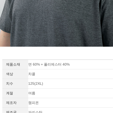
제품소재
면 60% + 폴리에스터 40%
색상
차콜
치수
125(2XL)
계절
여름
제조자
챔피온
제조국
파키스탄