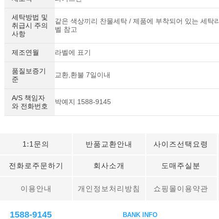
세탁방법 및
같은 색상끼리 찬물세탁 / 제품에 부착되어 있는 세탁
취급시 주의
벨 참고
사항
제조연월
라벨에 표기
품질보증기
교환,환불 7일이내
준
A/S 책임자
박예지 1588-9145
와 전화번호
1:1문의
반품교환안내
사이즈선택요령
전화로주문하기
회사소개
도매주실분
이용안내
개인정보처리방침
쇼핑몰이용약관
1588-9145
BANK INFO