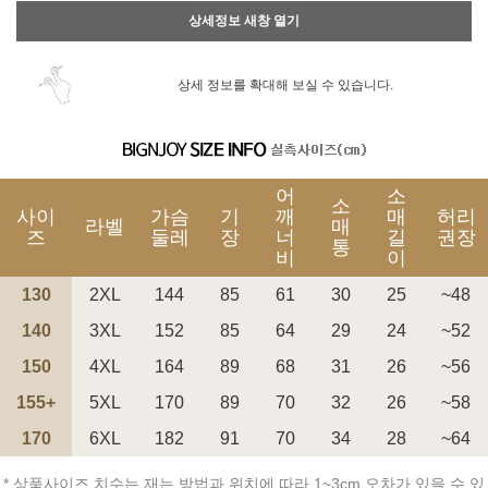
상세정보 새창 열기
상세 정보를 확대해 보실 수 있습니다.
어
소
소
사이
가슴
기
깨
매
허리
라벨
매
즈
둘레
장
너
길
권장
통
비
이
130
2XL
144
85
61
30
25
~48
140
3XL
152
85
64
29
24
~52
150
4XL
164
89
68
31
26
~56
155+
5XL
170
89
70
32
26
~58
170
6XL
182
91
70
34
28
~64
* 상품사이즈 치수는 재는 방법과 위치에 따라 1~3cm 오차가 있을 수 있