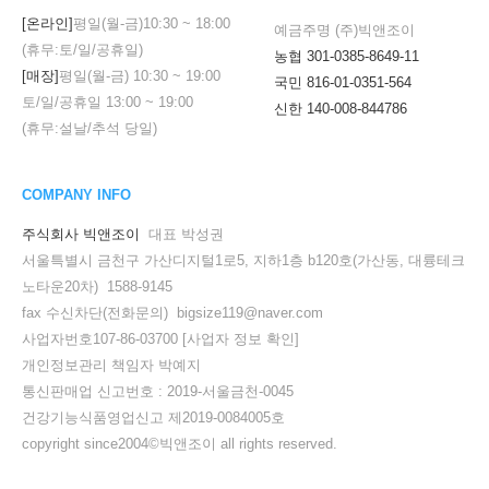
[온라인]
평일(월-금)
10:30
~
18:00
예금주명 (주)빅앤조이
(휴무:토/일/공휴일)
농협 301-0385-8649-11
[매장]
평일(월-금)
10:30
~
19:00
국민 816-01-0351-564
토/일/공휴일
13:00
~
19:00
신한 140-008-844786
(휴무:설날/추석 당일)
COMPANY INFO
주식회사 빅앤조이
대표 박성권
서울특별시 금천구 가산디지털1로5, 지하1층 b120호(가산동, 대륭테크
노타운20차) 1588-9145
fax 수신차단(전화문의) bigsize119@naver.com
사업자번호107-86-03700
[사업자 정보 확인]
개인정보관리 책임자 박예지
통신판매업 신고번호 : 2019-서울금천-0045
건강기능식품영업신고 제2019-0084005호
copyright since2004©빅앤조이 all rights reserved.