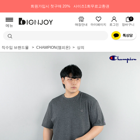
회원가입시 첫구매 20%
사이즈1회무료교환권
0
매장안내
마이페이지
로그인
장바구니
메뉴
직수입 브랜드몰
CHAMPION(챔피온)
상의