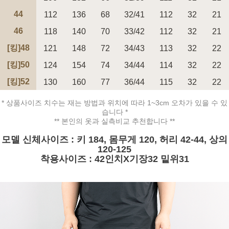
페이코 ID로 페
44
112
136
68
32/41
112
32
21
PAYCO 바로구매
46
118
140
70
33/42
112
32
21
[킹]48
121
148
72
34/43
113
32
22
[킹]50
124
154
74
34/44
114
32
22
[킹]52
130
160
77
36/44
115
32
22
* 상품사이즈 치수는 재는 방법과 위치에 따라 1~3cm 오차가 있을 수 있
습니다 *
** 본인의 옷과 실측비교 추천합니다 **
모델 신체사이즈 : 키 184, 몸무게 120, 허리 42-44, 상의
120-125
착용사이즈 : 42인치X기장32 밑위31