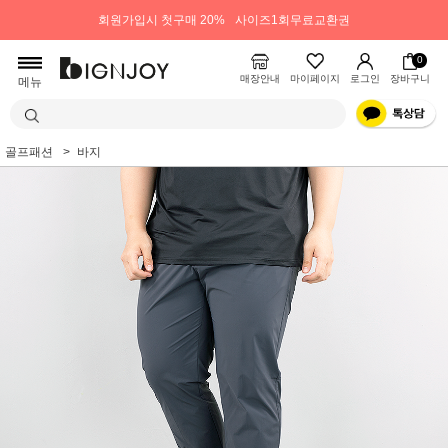
회원가입시 첫구매 20%
사이즈1회무료교환권
0
매장안내
마이페이지
로그인
장바구니
메뉴
골프패션
바지