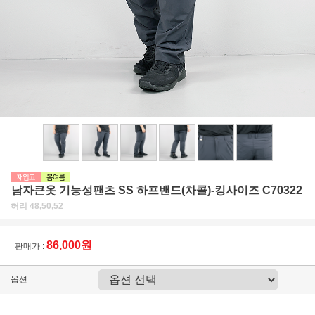
남자큰옷 기능성팬츠 SS 하프밴드(차콜)-킹사이즈 C70322
허리 48,50,52
86,000원
판매가 :
옵션