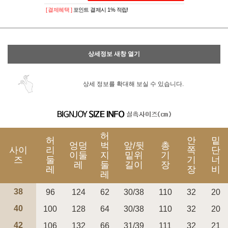
[ 결제혜택 ]
포인트 결제시 1% 적립!
상세정보 새창 열기
상세 정보를 확대해 보실 수 있습니다.
허
허
안
밑
엉덩
벅
앞/뒷
총
사이
리
쪽
단
이둘
지
밑위
기
즈
둘
기
너
레
둘
길이
장
레
장
비
레
38
96
124
62
30/38
110
32
20
40
100
128
64
30/38
110
32
20
42
106
132
66
31/39
111
32
21