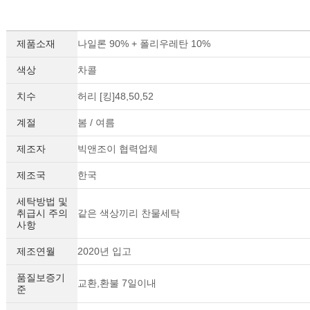
제품소재
나일론 90% + 폴리우레탄 10%
색상
차콜
치수
허리 [킹]48,50,52
계절
봄 / 여름
제조자
빅앤조이 협력업체
제조국
한국
세탁방법 및
취급시 주의
같은 색상끼리 찬물세탁
사항
제조연월
2020년 입고
품질보증기
교환,환불 7일이내
준