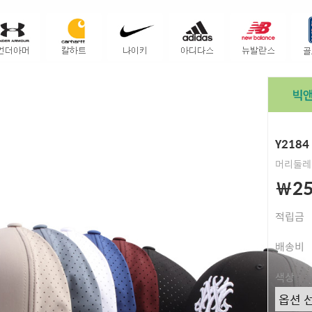
Y218
머리둘레 
￦25
적립금
배송비
색상