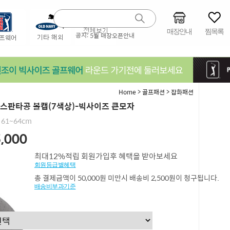
매장안내
찜목록
공지:
5월 매장오픈안내
>
>
Home
골프패션
잡화패션
4 스판타공 볼캡(7색상)-빅사이즈 큰모자
61~64cm
,000
최대12%적립 회원가입후 혜택을 받아보세요
회원등급별혜택
총 결제금액이 50,000원 미만시 배송비 2,500원이 청구됩니다.
배송비부과기준