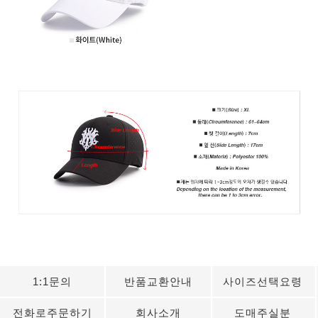
1:1문의
반품교환안내
사이즈선택요령
전화로주문하기
회사소개
도매주실분