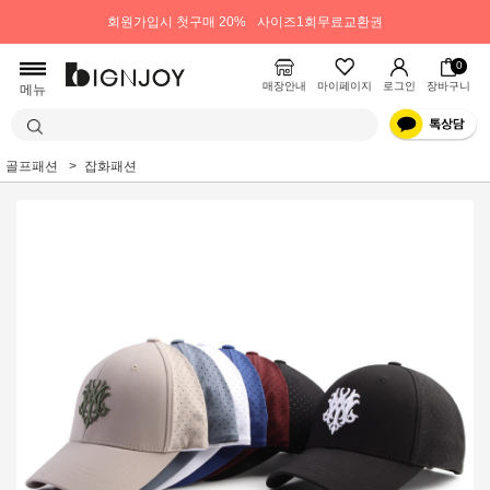
회원가입시 첫구매 20%
사이즈1회무료교환권
0
매장안내
마이페이지
로그인
장바구니
메뉴
골프패션
잡화패션