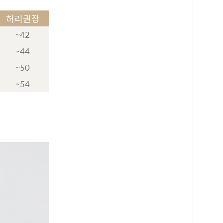
허리권장
~42
~44
~50
~54
로 페이
PAYCO 바로구매