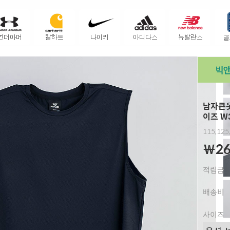
남자큰옷
이즈 W
115,125
￦26
적립금
배송비
사이즈