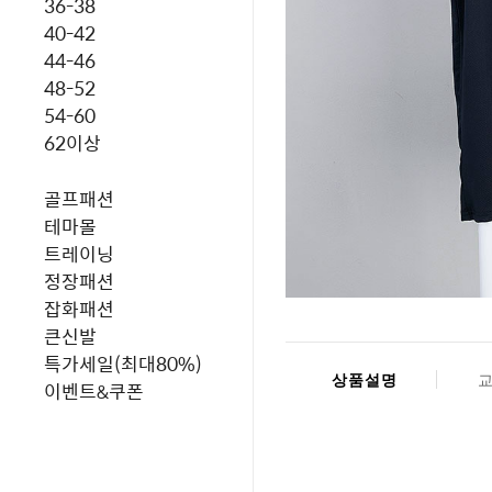
36-38
40-42
44-46
48-52
54-60
62이상
골프패션
테마몰
트레이닝
정장패션
잡화패션
큰신발
특가세일(최대80%)
상품설명
이벤트&쿠폰