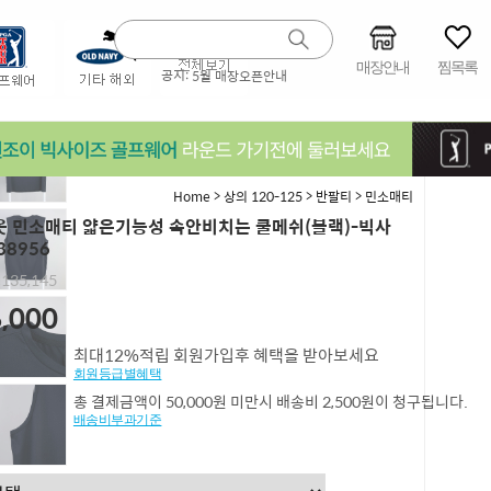
매장안내
찜목록
공지:
5월 매장오픈안내
>
>
>
Home
상의 120-125
반팔티
민소매티
 민소매티 얇은기능성 속안비치는 쿨메쉬(블랙)-빅사
38956
,135,145
,000
최대12%적립 회원가입후 혜택을 받아보세요
회원등급별혜택
총 결제금액이 50,000원 미만시 배송비 2,500원이 청구됩니다.
배송비부과기준