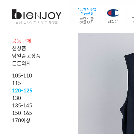
공동구매
신상품
당일출고상품
튼튼의자
105-110
115
120-125
130
135-145
150-165
170이상