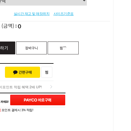
실시간 재고 및 매장위치
사이즈기준표
0
L
(금액)
하기
장바구니
찜♡
포인트 적립 혜택 2배 UP!
포인트 적립 혜택 2배 UP!
Q&A (0)
]
포인트 결제시 1% 적립!