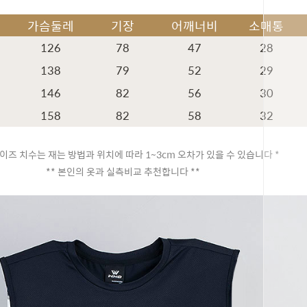
가슴둘레
기장
어깨너비
소매통
126
78
47
28
138
79
52
29
146
82
56
30
158
82
58
32
이즈 치수는 재는 방법과 위치에 따라 1~3cm 오차가 있을 수 있습니다 *
** 본인의 옷과 실측비교 추천합니다 **
페이코 ID