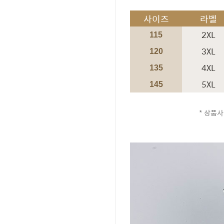
사이즈
라벨
2XL
115
3XL
120
4XL
135
5XL
145
* 상품사