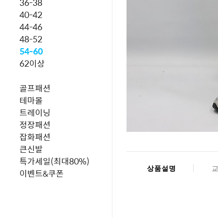
36-38
40-42
44-46
48-52
54-60
62이상
골프패션
테마몰
트레이닝
정장패션
잡화패션
큰신발
특가세일(최대80%)
상품설명
이벤트&쿠폰