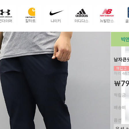
남자큰옷
허리 48,5
￦79
적립금
배송비
옵션