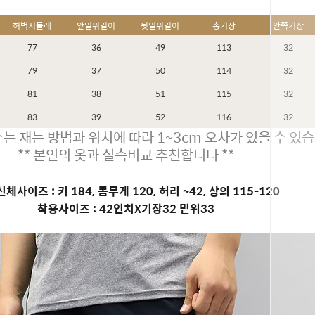
허벅지둘레
앞밑위길이
뒷밑위길이
총기장
안쪽기장
77
36
49
113
32
79
37
50
114
32
81
38
51
115
32
83
39
52
116
32
는 재는 방법과 위치에 따라 1~3cm 오차가 있을 수 있습
** 본인의 옷과 실측비교 추천합니다 **
체사이즈 : 키 184, 몸무게 120, 허리 ~42, 상의 115-120
착용사이즈 : 42인치X기장32 밑위33
페이코 ID