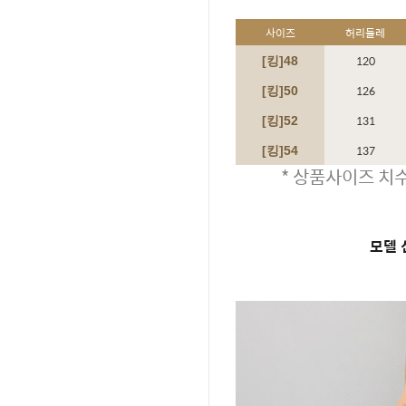
사이즈
허리둘레
120
[킹]48
126
[킹]
50
131
[킹]
52
137
[킹]
54
* 상품사이즈 치수
모델 신