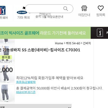
매장안내
찜목록
공지:
5월 매장오픈안내
>
>
Home
하의 54-60
긴바지
 기능성바지 SS 스판(네이비)-킹사이즈 C70301
0,52,54
,000
최대12%적립 회원가입후 혜택을 받아보세요
회원등급별혜택
총 결제금액이 50,000원 미만시 배송비 2,500원이 청구됩니다.
배송비부과기준