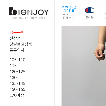
공동구매
신상품
당일출고상품
튼튼의자
105-110
115
120-125
130
135-145
150-165
170이상