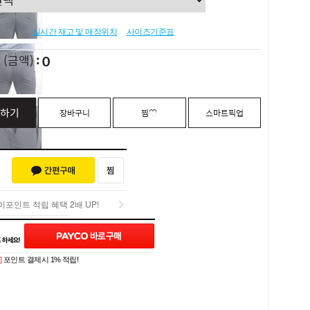
실시간 재고 및 매장위치
사이즈기준표
0
L
(금액)
하기
장바구니
찜♡
스마트픽업
포인트 적립 혜택 2배 UP!
포인트 적립 혜택 2배 UP!
Q&A (0)
]
포인트 결제시 1% 적립!