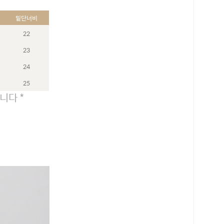
밑단너비
22
23
24
25
니다 *
로 페이
PAYCO 바로구매