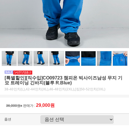
[특별할인][직수입]CO09723 챔피온 빅사이즈남성 무지 기
모 트레이닝 긴바지(블루 R.Blue)
38-40인치(L),42-44인치(XL),46-48인치(2XL),[킹]50-52인치(3XL)
29,000원
36,000원x
판매가 :
옵션