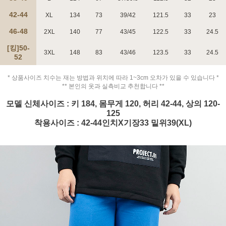
42-44
XL
134
73
39/42
121.5
33
23
46-48
2XL
140
77
43/45
122.5
33
24.5
[킹]50-
3XL
148
83
43/46
123.5
33
24.5
52
페이코 ID로 페
PAYCO 바로구매
* 상품사이즈 치수는 재는 방법과 위치에 따라 1~3cm 오차가 있을 수 있습니다 *
** 본인의 옷과 실측비교 추천합니다 **
모델 신체사이즈 : 키 184, 몸무게 120, 허리 42-44, 상의 120-
125
착용사이즈 : 42-44인치X기장33 밑위39(XL)