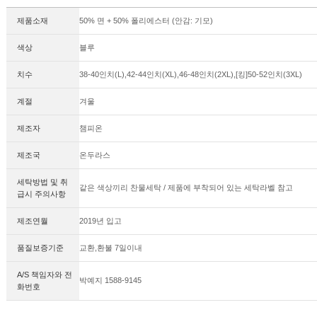
제품소재
50% 면 + 50% 폴리에스터 (안감: 기모)
색상
블루
치수
38-40인치(L),42-44인치(XL),46-48인치(2XL),[킹]50-52인치(3XL)
계절
겨울
제조자
챔피온
제조국
온두라스
세탁방법 및 취
같은 색상끼리 찬물세탁 / 제품에 부착되어 있는 세탁라벨 참고
급시 주의사항
제조연월
2019년 입고
품질보증기준
교환,환불 7일이내
A/S 책임자와 전
박예지 1588-9145
화번호