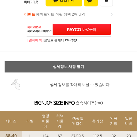
이벤트
페이포인트 적립 혜택 2배 UP!
이벤트
페이포인트 적립 혜택 2배 UP!
[ 결제혜택 ]
포인트 결제시 1% 적립!
상세정보 새창 열기
상세 정보를 확대해 보실 수 있습니다.
엉덩
허벅
앞/뒷밑
안쪽
밑단
사이즈
라벨
이둘
지둘
총기장
위길이
기장
너비
레
레
38-40
L
124
67
37/39.5
112.5
32
23