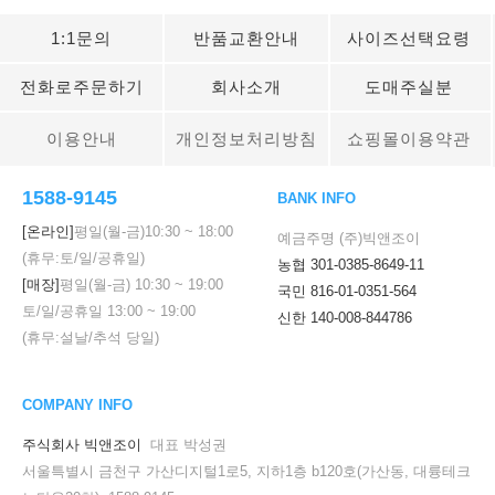
1:1문의
반품교환안내
사이즈선택요령
전화로주문하기
회사소개
도매주실분
이용안내
개인정보처리방침
쇼핑몰이용약관
1588-9145
BANK INFO
[온라인]
평일(월-금)
10:30
~
18:00
예금주명 (주)빅앤조이
(휴무:토/일/공휴일)
농협 301-0385-8649-11
[매장]
평일(월-금)
10:30
~
19:00
국민 816-01-0351-564
토/일/공휴일
13:00
~
19:00
신한 140-008-844786
(휴무:설날/추석 당일)
COMPANY INFO
주식회사 빅앤조이
대표 박성권
서울특별시 금천구 가산디지털1로5, 지하1층 b120호(가산동, 대륭테크