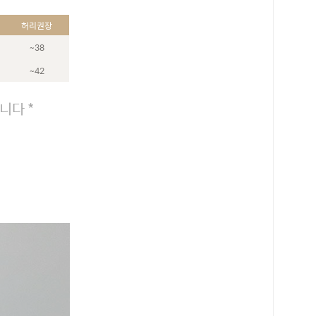
허리권장
~38
~42
니다 *
로 페이
PAYCO 바로구매