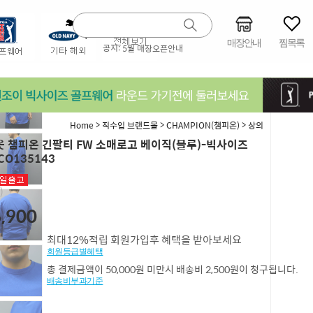
매장안내
찜목록
공지:
5월 매장오픈안내
>
>
>
Home
직수입 브랜드몰
CHAMPION(챔피온)
상의
 챔피온 긴팔티 FW 소매로고 베이직(블루)-빅사이즈
CO135143
)
,900
최대12%적립 회원가입후 혜택을 받아보세요
회원등급별혜택
총 결제금액이 50,000원 미만시 배송비 2,500원이 청구됩니다.
배송비부과기준