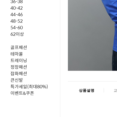
36-38
40-42
44-46
48-52
54-60
62이상
골프패션
테마몰
트레이닝
정장패션
잡화패션
큰신발
특가세일(최대80%)
상품설명
이벤트&쿠폰