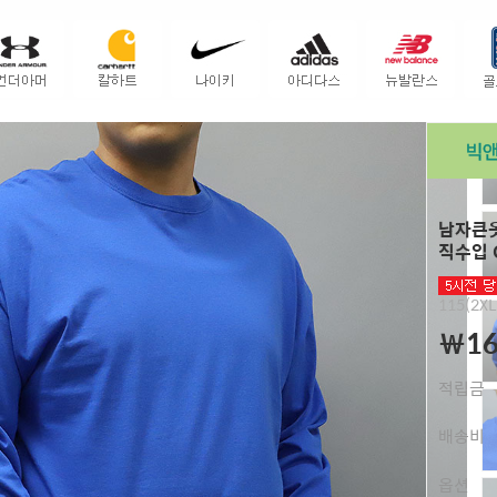
남자큰옷
직수입 
115(2XL
￦16
적립금
배송비
옵션