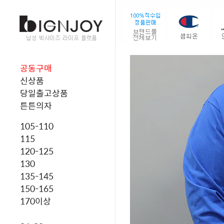
공동구매
신상품
당일출고상품
튼튼의자
105-110
115
120-125
130
135-145
150-165
170이상