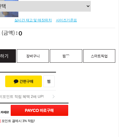
실시간 재고 및 매장위치
사이즈기준표
0
L
(금액)
하기
장바구니
찜♡
스마트픽업
포인트 적립 혜택 2배 UP!
Q&A (0)
포인트 적립 혜택 2배 UP!
]
포인트 결제시 1% 적립!