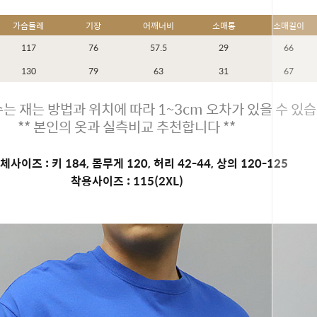
가슴둘레
기장
어깨너비
소매통
소매길이
117
76
57.5
29
66
130
79
63
31
67
는 재는 방법과 위치에 따라 1~3cm 오차가 있을 수 있습
** 본인의 옷과 실측비교 추천합니다 **
사이즈 : 키 184, 몸무게 120, 허리 42-44, 상의 120-125
착용사이즈 : 115(2XL)
페이코 ID