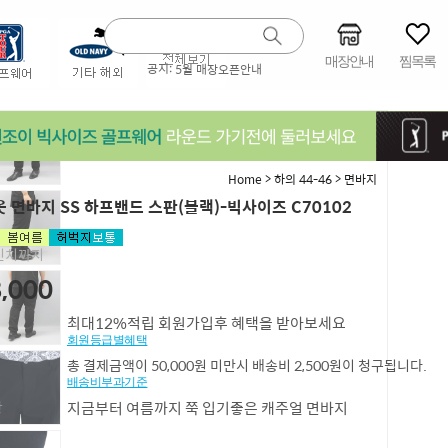
매장안내
찜목록
공지:
5월 매장오픈안내
>
>
Home
하의 44-46
면바지
 면바지 SS 하프밴드 스판(블랙)-빅사이즈 C70102
4인치까지
,000
최대12%적립 회원가입후 혜택을 받아보세요
회원등급별혜택
총 결제금액이 50,000원 미만시 배송비 2,500원이 청구됩니다.
배송비부과기준
항
지금부터 여름까지 쭉 입기좋은 캐주얼 면바지