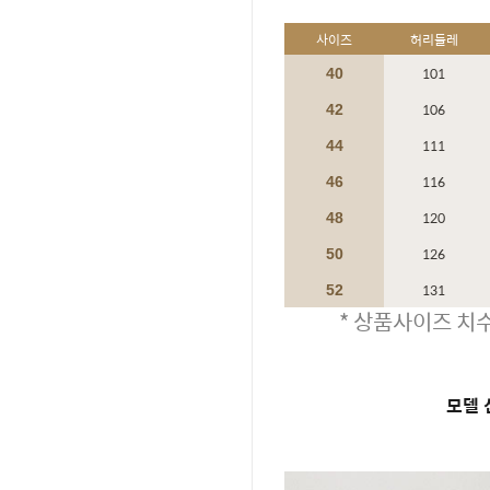
사이즈
허리둘레
101
40
106
42
111
44
116
46
120
48
126
50
131
52
* 상품사이즈 치수
모델 신