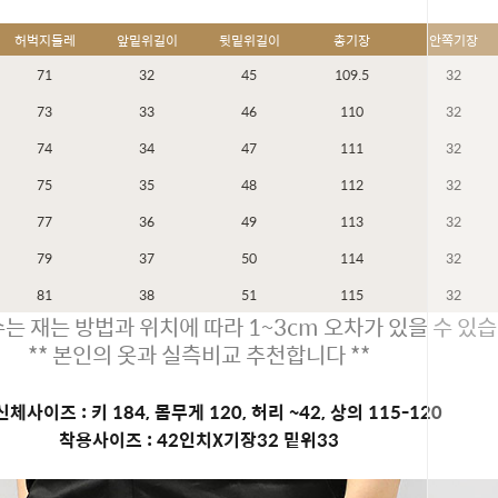
허벅지둘레
앞밑위길이
뒷밑위길이
총기장
안쪽기장
71
32
45
109.5
32
73
33
46
110
32
74
34
47
111
32
75
35
48
112
32
77
36
49
113
32
79
37
50
114
32
81
38
51
115
32
는 재는 방법과 위치에 따라 1~3cm 오차가 있을 수 있습
** 본인의 옷과 실측비교 추천합니다 **
체사이즈 : 키 184, 몸무게 120, 허리 ~42, 상의 115-120
착용사이즈 : 42인치X기장32 밑위33
페이코 ID