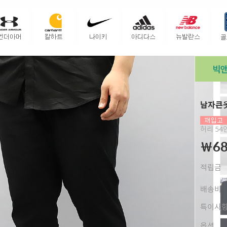
남자큰옷
허리 5
￦68
적립금
배송비
특이사
옵션