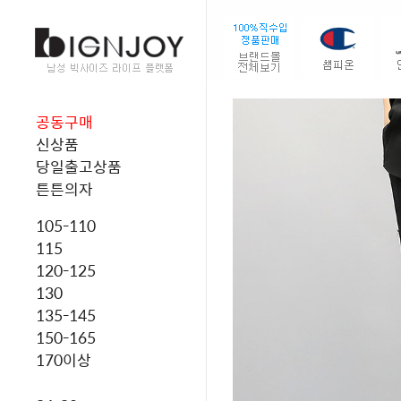
공동구매
신상품
당일출고상품
튼튼의자
105-110
115
120-125
130
135-145
150-165
170이상