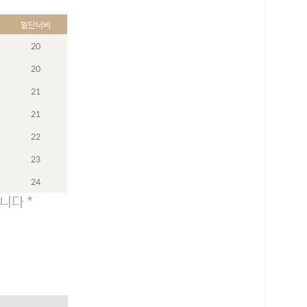
밑단너비
20
20
21
21
22
23
24
니다 *
로 페이
PAYCO 바로구매