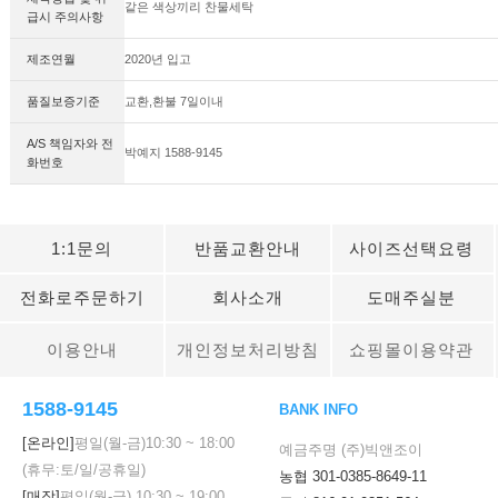
같은 색상끼리 찬물세탁
급시 주의사항
제조연월
2020년 입고
품질보증기준
교환,환불 7일이내
A/S 책임자와 전
박예지 1588-9145
화번호
1:1문의
반품교환안내
사이즈선택요령
전화로주문하기
회사소개
도매주실분
이용안내
개인정보처리방침
쇼핑몰이용약관
1588-9145
BANK INFO
[온라인]
평일(월-금)
10:30
~
18:00
예금주명 (주)빅앤조이
(휴무:토/일/공휴일)
농협 301-0385-8649-11
[매장]
평일(월-금)
10:30
~
19:00