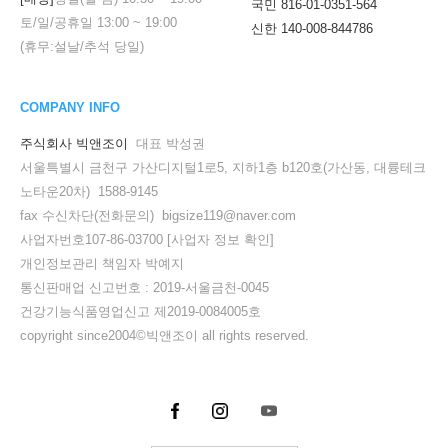
국민 816-01-0351-564
토/일/공휴일
13:00
~
19:00
신한 140-008-844786
(휴무:설날/추석 당일)
COMPANY INFO
주식회사 빅앤조이
대표 박성권
서울특별시 금천구 가산디지털1로5, 지하1층 b120호(가산동, 대륭테크
노타운20차) 1588-9145
fax 수신차단(전화문의) bigsize119@naver.com
사업자번호107-86-03700
[사업자 정보 확인]
개인정보관리 책임자 박예지
통신판매업 신고번호 : 2019-서울금천-0045
건강기능식품영업신고 제2019-0084005호
copyright since2004©빅앤조이 all rights reserved.