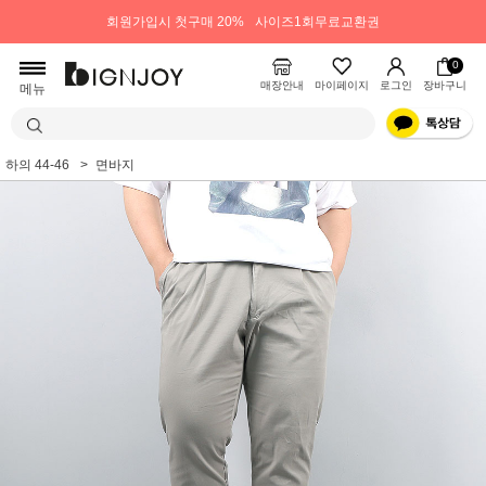
회원가입시 첫구매 20%
사이즈1회무료교환권
0
매장안내
마이페이지
로그인
장바구니
메뉴
하의 44-46
면바지