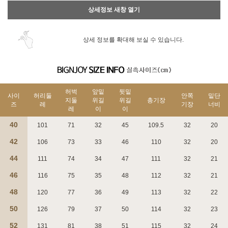
상세정보 새창 열기
상세 정보를 확대해 보실 수 있습니다.
허벅
앞밑
뒷밑
사이
허리둘
안쪽
밑단
지둘
위길
위길
총기장
즈
레
기장
너비
레
이
이
40
101
71
32
45
109.5
32
20
42
106
73
33
46
110
32
20
44
111
74
34
47
111
32
21
46
116
75
35
48
112
32
21
48
120
77
36
49
113
32
22
50
126
79
37
50
114
32
23
52
131
81
38
51
115
32
24