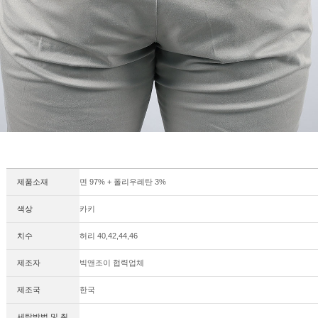
제품소재
면 97% + 폴리우레탄 3%
색상
카키
치수
허리 40,42,44,46
제조자
빅앤조이 협력업체
제조국
한국
세탁방법 및 취