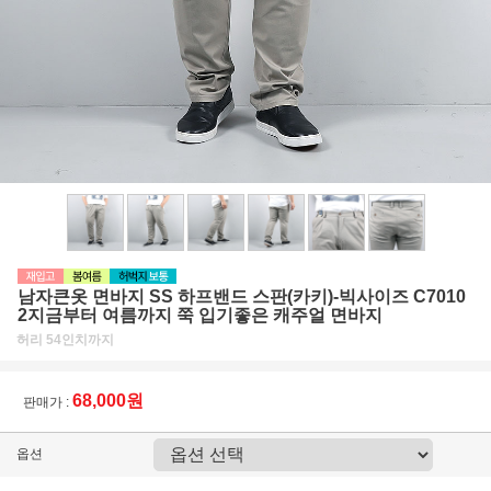
남자큰옷 면바지 SS 하프밴드 스판(카키)-빅사이즈 C7010
2지금부터 여름까지 쭉 입기좋은 캐주얼 면바지
허리 54인치까지
68,000원
판매가 :
옵션