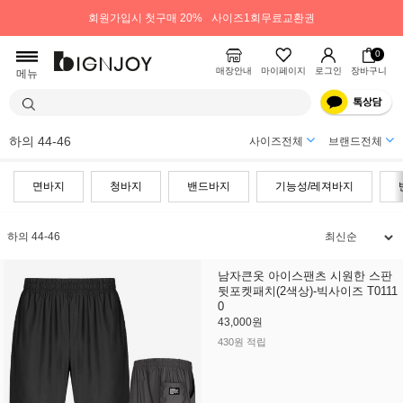
회원가입시 첫구매 20%
사이즈1회무료교환권
0
매장안내
마이페이지
로그인
장바구니
메뉴
하의 44-46
사이즈전체
브랜드전체
면바지
청바지
밴드바지
기능성/레져바지
하의 44-46
남자큰옷 아이스팬츠 시원한 스판
뒷포켓패치(2색상)-빅사이즈 T0111
0
43,000원
430원 적립