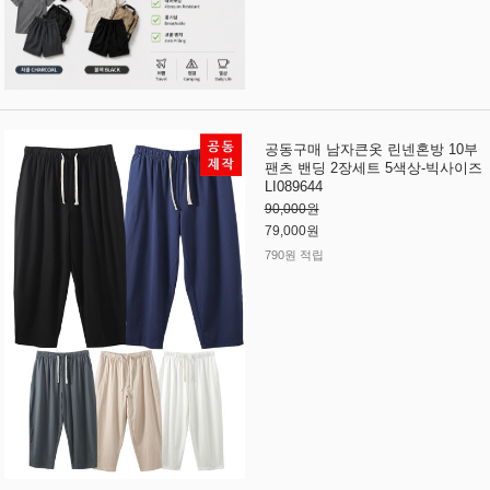
공동구매 남자큰옷 린넨혼방 10부
팬츠 밴딩 2장세트 5색상-빅사이즈
LI089644
90,000원
79,000원
790원 적립