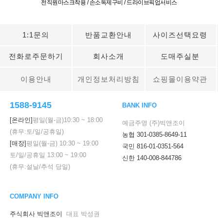
전직원마스크착용 / 손소독제구비 / 드라이브픽업서비스
1:1문의
반품교환안내
사이즈선택요령
전화로주문하기
회사소개
도매주실분
이용안내
개인정보처리방침
쇼핑몰이용약관
1588-9145
BANK INFO
[온라인]
평일(월-금)
10:30
~
18:00
예금주명 (주)빅앤조이
(휴무:토/일/공휴일)
농협 301-0385-8649-11
[매장]
평일(월-금)
10:30
~
19:00
국민 816-01-0351-564
토/일/공휴일
13:00
~
19:00
신한 140-008-844786
(휴무:설날/추석 당일)
COMPANY INFO
주식회사 빅앤조이
대표 박성권