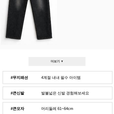
더보기 ▼
#무지패션
4계절 내내 필수 아이템
#큰신발
발볼넓은 신발 경험해보세요
#큰모자
머리둘레 61~64cm