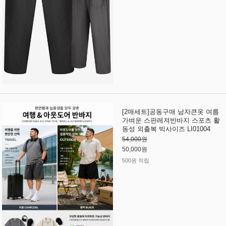
[2매세트]공동구매 남자큰옷 여름
가벼운 스판레져반바지 스포츠 활
동성 외출복 빅사이즈 LI01004
54,000원
50,000원
500원 적립