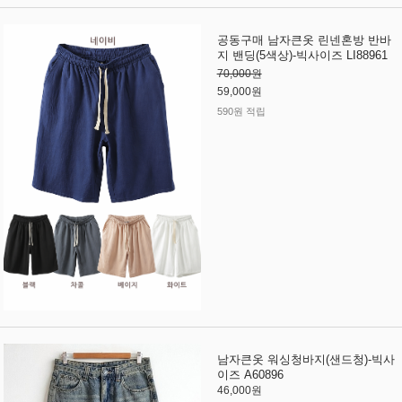
공동구매 남자큰옷 린넨혼방 반바
지 밴딩(5색상)-빅사이즈 LI88961
70,000원
59,000원
590원 적립
남자큰옷 워싱청바지(샌드청)-빅사
이즈 A60896
46,000원