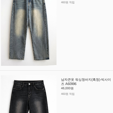
460원 적립
남자큰옷 워싱청바지(흑청)-빅사이
즈 A60996
46,000원
460원 적립