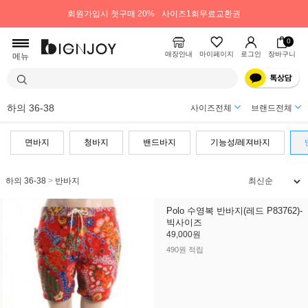
회원가입시 첫구매 20%
사이즈1회무료교환권
0
매장안내
마이페이지
로그인
장바구니
메뉴
하의 36-38
사이즈전체
브랜드전체
면바지
청바지
밴드바지
기능성/레져바지
하의 36-38
>
반바지
Polo 수영복 반바지(레드 P83762)-
빅사이즈
49,000원
490원 적립