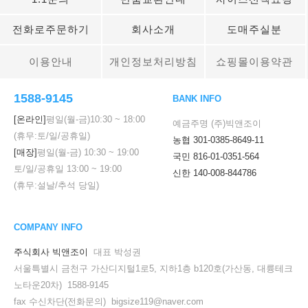
전화로주문하기
회사소개
도매주실분
이용안내
개인정보처리방침
쇼핑몰이용약관
1588-9145
BANK INFO
[온라인]
평일(월-금)
10:30
~
18:00
예금주명 (주)빅앤조이
(휴무:토/일/공휴일)
농협 301-0385-8649-11
[매장]
평일(월-금)
10:30
~
19:00
국민 816-01-0351-564
토/일/공휴일
13:00
~
19:00
신한 140-008-844786
(휴무:설날/추석 당일)
COMPANY INFO
주식회사 빅앤조이
대표 박성권
서울특별시 금천구 가산디지털1로5, 지하1층 b120호(가산동, 대륭테크
노타운20차) 1588-9145
fax 수신차단(전화문의) bigsize119@naver.com