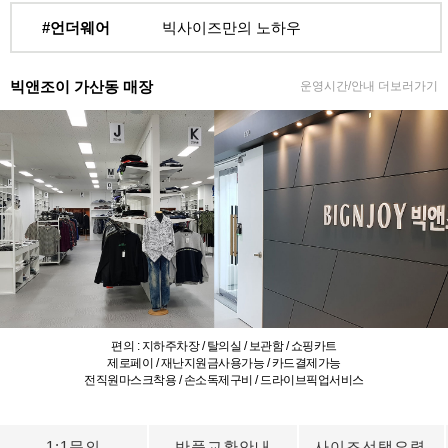
#언더웨어
빅사이즈만의 노하우
빅앤조이 가산동 매장
운영시간/안내 더보러가기
편의 : 지하주차장 / 탈의실 / 보관함 / 쇼핑카트
제로페이 / 재난지원금사용가능 / 카드결제가능
전직원마스크착용 / 손소독제구비 / 드라이브픽업서비스
1:1문의
반품교환안내
사이즈선택요령